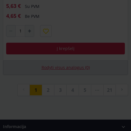
5,63 €
Su PVM
4,65 €
Be PVM
Į krepšelį
Rodyti visus analogus (0)
...
1
2
3
4
5
21
Informacija