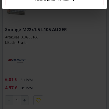
Smeigė M22x1.5 L105 AUGER
Artikulas: AUG65166
Likutis: 8 vnt..
6,01 €
Su PVM
4,97 €
Be PVM