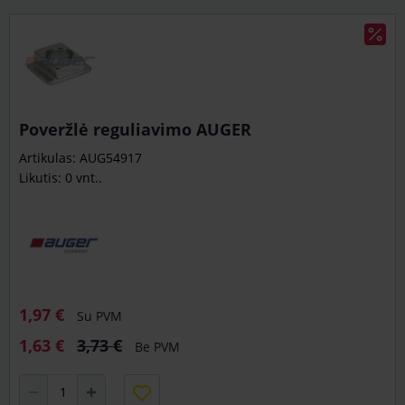
Poveržlė reguliavimo AUGER
Artikulas: AUG54917
Likutis: 0 vnt..
1,97 €
Su PVM
1,63 €
3,73 €
Be PVM