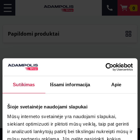
0
Papildomi produktai
Sutikimas
Išsami informacija
Apie
Šioje svetainėje naudojami slapukai
Mūsų interneto svetainėje yra naudojami slapukai,
siekiant optimizuoti ir plėtoti mūsų veiklą, taip pat gerinti
ir analizuoti lankytojų patirtį bei tikslingai nukreipti mūsų ir
Informacija
mūsų partnerių reklamą. Jūs galite pasirinkti, kokius