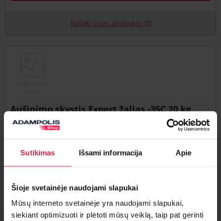
Rodyti visus analogus (0)
Nuotraukos
nėra
Aušinimo skystis Expert žalias -35C 20 kg
Artikulas: 4770286383024
Likutis: 10+ vnt..
37,64 €
Sutikimas
Išsami informacija
Apie
Su PVM
31,11 €
Be PVM
Šioje svetainėje naudojami slapukai
Mūsų interneto svetainėje yra naudojami slapukai,
siekiant optimizuoti ir plėtoti mūsų veiklą, taip pat gerinti