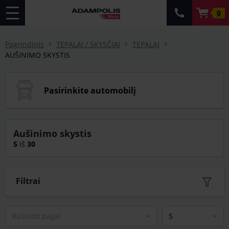
0
Pagrindinis
TEPALAI / SKYSČIAI
TEPALAI
AUŠINIMO SKYSTIS
Pasirinkite automobilį
Aušinimo skystis
5
iš
30
Filtrai
Rūšiuoti pagal
5