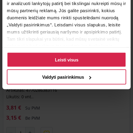
Į krepšelį
ir analizuoti lankytojų patirtį bei tikslingai nukreipti mūsų ir
mūsų partnerių reklamą. Jūs galite pasirinkti, kokius
duomenis leidžiate mums rinkti spustelėdami nuorodą
Rodyti visus analogus (0)
„Valdyti pasirinkimus“. Leisdami visus slapukus, leisite
mums užtikrinti geriausią naršymo ir apsipirkimo patirtį.
Tam tikri slapukai yra būtini, kad mūsų svetainė veiktų
tinkamai ir kad galėtumėte naudotis jos funkcijomis.
Daugiau informacijos apie slapukus ir kaip mes juos
Nuotraukos
Leisti visus
naudojame galite rasti mūsų slapukų politikoje, taip pat
nėra
https://www.allaboutcookies.org/
G12 aušinimo skystis Long Life raudonas
Valdyti pasirinkimus
-36C 1 kg
Artikulas: 4770286383116
Likutis: 0 vnt..
3,81 €
Su PVM
3,15 €
Be PVM