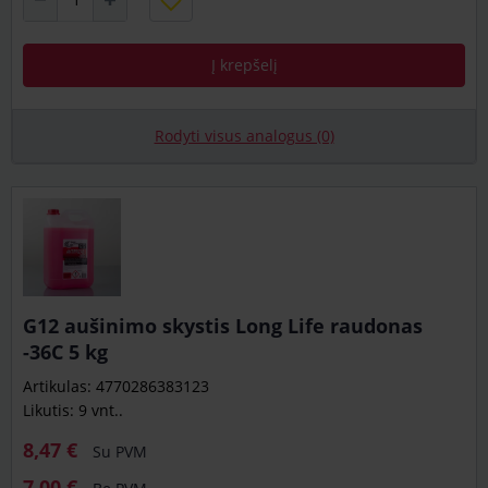
Į krepšelį
Rodyti visus analogus (0)
G12 aušinimo skystis Long Life raudonas
-36C 5 kg
Artikulas: 4770286383123
Likutis: 9 vnt..
8,47 €
Su PVM
7,00 €