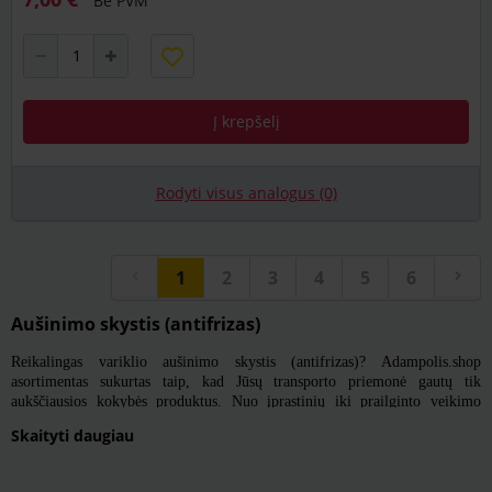
Be PVM
Į krepšelį
Rodyti visus analogus (0)
1
2
3
4
5
6
Aušinimo skystis (antifrizas)
Reikalingas variklio aušinimo skystis (antifrizas)? Adampolis.shop
asortimentas sukurtas taip, kad Jūsų transporto priemonė gautų tik
aukščiausios kokybės produktus. Nuo įprastinių iki prailginto veikimo
(angl. Long Life) aušinimo skysčių – čia esanti produkcija padės patenkinti
Skaityti daugiau
įvairių transporto priemonių poreikius ir užtikrinti optimalų variklio
veikimą visais metų laikais. Taigi, kviečiame pasižvalgyti ir išsirinkti
aukštos kokybės antifrizą, pritaikytą Jūsų transporto priemonės