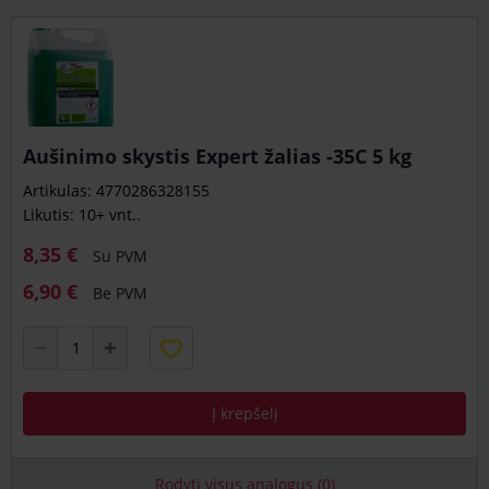
Aušinimo skystis Expert žalias -35C 5 kg
Artikulas: 4770286328155
Likutis: 10+ vnt..
8,35 €
Su PVM
6,90 €
Be PVM
Į krepšelį
Rodyti visus analogus (0)