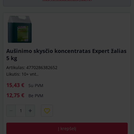
Aušinimo skysčio koncentratas Expert žalias
5 kg
Artikulas: 4770286382652
Likutis: 10+ vnt..
15,43 €
Su PVM
12,75 €
Be PVM
Į krepšelį