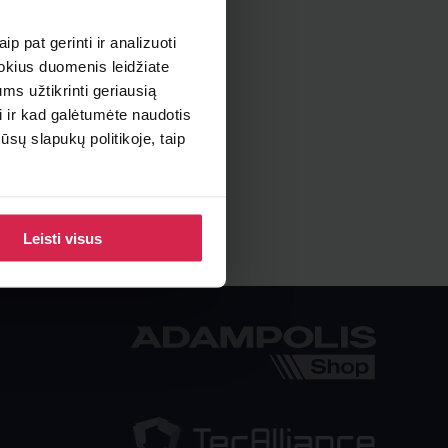
p pat gerinti ir analizuoti
 kokius duomenis leidžiate
ms užtikrinti geriausią
i ir kad galėtumėte naudotis
sų slapukų politikoje, taip
Leisti visus