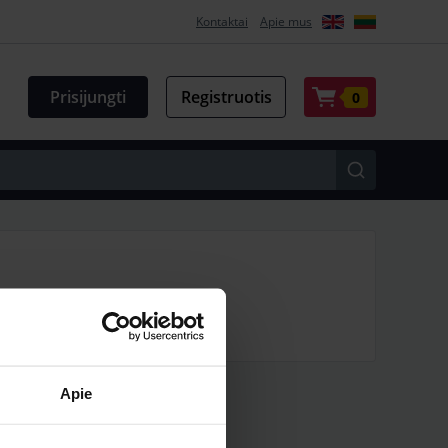
Kontaktai
Apie mus
Prisijungti
Registruotis
0
 sausintuvai
Apie