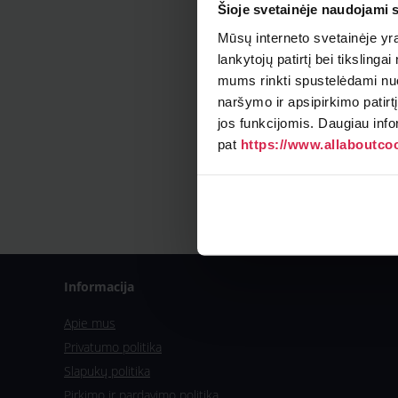
Šioje svetainėje naudojami 
Mūsų interneto svetainėje yra 
lankytojų patirtį bei tiksling
mums rinkti spustelėdami nuo
naršymo ir apsipirkimo patirt
jos funkcijomis. Daugiau info
pat
https://www.allaboutcoo
Informacija
Apie mus
Privatumo politika
Slapukų politika
Pirkimo ir pardavimo politika