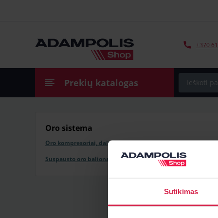
+370 61
Prekių katalogas
Oro sistema
Oro kompresoriai, dalys
Suspausto oro balionai, cilindrai
Sutikimas