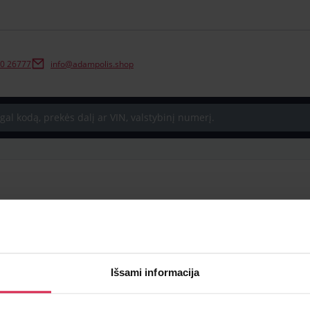
0 26777
info@adampolis.shop
Suspausto oro vožtuvai
Oro
Išsami informacija