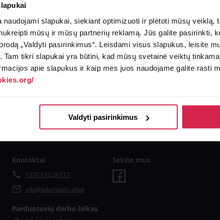
slapukai
naudojami slapukai, siekiant optimizuoti ir plėtoti mūsų veiklą, tai
ai nukreipti mūsų ir mūsų partnerių reklamą. Jūs galite pasirinkti,
rodą „Valdyti pasirinkimus“. Leisdami visus slapukus, leisite mu
į. Tam tikri slapukai yra būtini, kad mūsų svetainė veiktų tinkama
rmacijos apie slapukus ir kaip mes juos naudojame galite rasti mū
kies.org/
Valdyti pasirinkimus
Kontaktai
Sekite mus
+370 610 26777
info@adampolis.shop
Parduotuvių darbo laikas