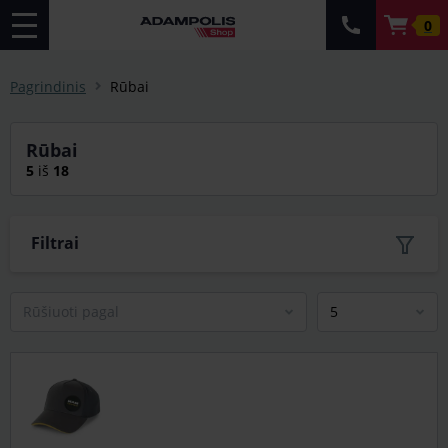
0
Pagrindinis
Rūbai
Rūbai
5
iš
18
Filtrai
Rūšiuoti pagal
5