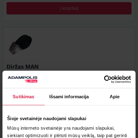
Į krepšelį
Diržas MAN
Artikulas: zy.cw022-0025
Likutis: 2 vnt..
Sutikimas
Išsami informacija
Apie
Šioje svetainėje naudojami slapukai
Mūsų interneto svetainėje yra naudojami slapukai,
28,64 €
Su PVM
siekiant optimizuoti ir plėtoti mūsų veiklą, taip pat gerinti