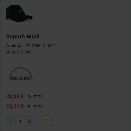
Kepurė MAN
Artikulas: ZY.CW022-0021
Likutis: 1 vnt..
28,08 €
Su PVM
23,21 €
Be PVM