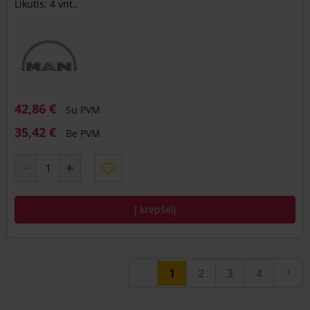
Likutis: 4 vnt..
42,86 €
Su PVM
35,42 €
Be PVM
Į krepšelį
1
2
3
4