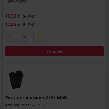
15,55 €
Su PVM
12,85 €
Be PVM
Į krepšelį
Pirštinės darbinės S/XS MAN
Artikulas: zy.sp122-5401