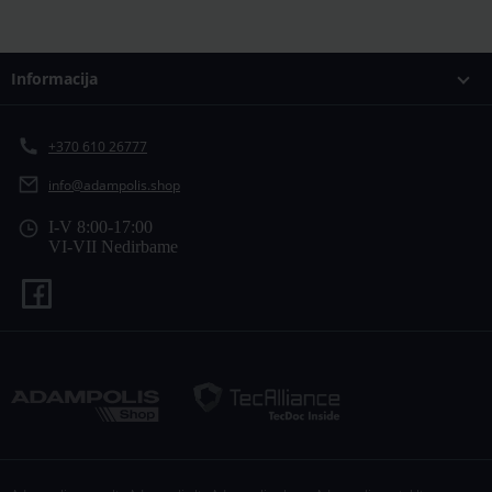
Informacija
+370 610 26777
info@adampolis.shop
I-V 8:00-17:00
VI-VII Nedirbame