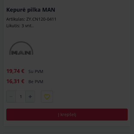
Kepurė pilka MAN
Artikulas: ZY.CN120-0411
Likutis: 3 vnt..
19,74 €
Su PVM
16,31 €
Be PVM
Į krepšelį