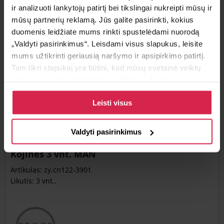
23,67 €
Be PVM
ir analizuoti lankytojų patirtį bei tikslingai nukreipti mūsų ir
mūsų partnerių reklamą. Jūs galite pasirinkti, kokius
duomenis leidžiate mums rinkti spustelėdami nuorodą
„Valdyti pasirinkimus“. Leisdami visus slapukus, leisite
mums užtikrinti geriausią naršymo ir apsipirkimo patirtį.
Į krepšelį
Tam tikri slapukai yra būtini, kad mūsų svetainė veiktų
tinkamai ir kad galėtumėte naudotis jos funkcijomis.
Daugiau informacijos apie slapukus ir kaip mes juos
Leisti visus
naudojame galite rasti mūsų slapukų politikoje, taip pat
https://www.allaboutcookies.org/
Valdyti pasirinkimus
Kojinės 3 vnt. MAN
Artikulas: zy.cn122-3901
Likutis: 3 vnt..