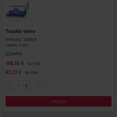
Traukė vairo
Artikulas: 3.63033
Likutis: 1 vnt..
105,55 €
Su PVM
87,23 €
Be PVM
Į krepšelį