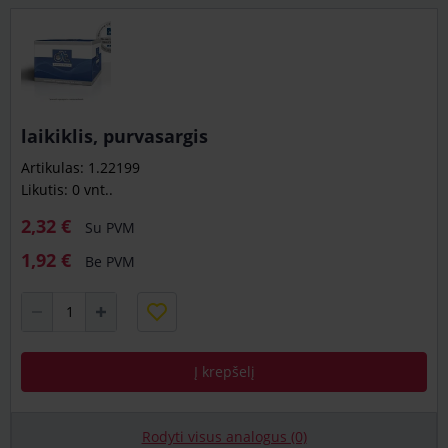
laikiklis, purvasargis
Artikulas: 1.22199
Likutis: 0 vnt..
2,32 €
Su PVM
1,92 €
Be PVM
Į krepšelį
Rodyti visus analogus (0)