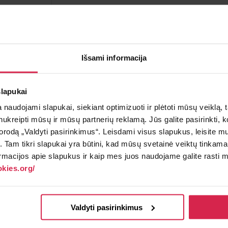
Į krepšelį
Minimalus pirkimo kiekis 1
vnt.
Išsami informacija
Pakuotės informacija 1
vnt.
slapukai
Teirautis apie prekę
Radai pig
naudojami slapukai, siekiant optimizuoti ir plėtoti mūsų veiklą, tai
ai nukreipti mūsų ir mūsų partnerių reklamą. Jūs galite pasirinkti,
rodą „Valdyti pasirinkimus“. Leisdami visus slapukus, leisite mu
į. Tam tikri slapukai yra būtini, kad mūsų svetainė veiktų tinkama
rmacijos apie slapukus ir kaip mes juos naudojame galite rasti mū
kies.org/
inyje nemokamai.
Valdyti pasirinkimus
€.