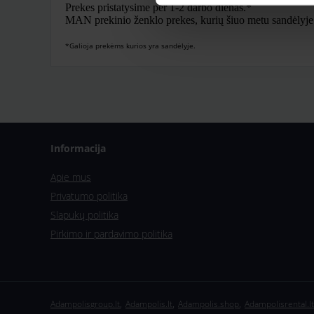
Prekes pristatysime per 1-2 darbo dienas.*
MAN prekinio ženklo prekes, kurių šiuo metu sandėlyje nė
*Galioja prekėms kurios yra sandėlyje.
Informacija
Apie mus
Privatumo politika
Slapukų politika
Pirkimo ir pardavimo politika
,
,
,
Adampolisgroup.lt
Adampolis.lt
Adampolis.shop
Adampolisrental.lt