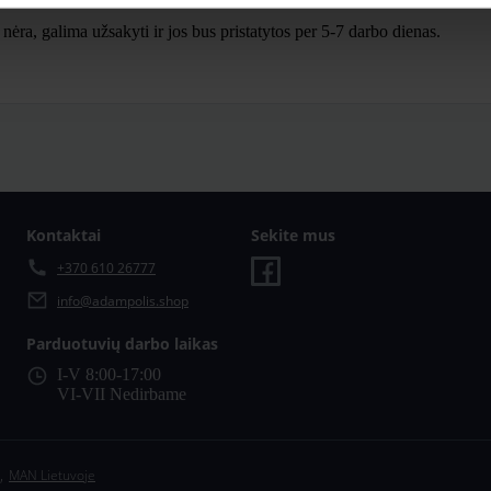
ra, galima užsakyti ir jos bus pristatytos per 5-7 darbo dienas.
Kontaktai
Sekite mus
+370 610 26777
info@adampolis.shop
Parduotuvių darbo laikas
I-V 8:00-17:00
VI-VII Nedirbame
,
MAN Lietuvoje