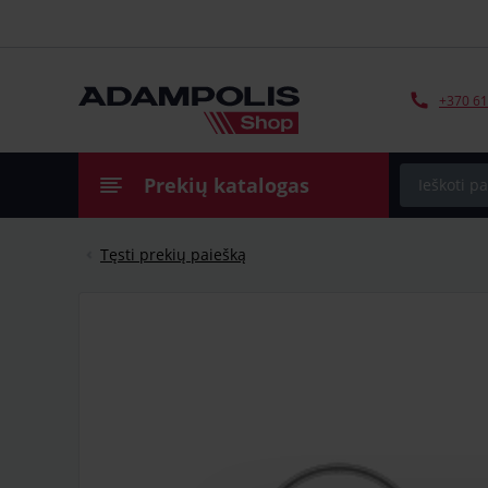
+370 61
Prekių katalogas
Tęsti prekių paiešką