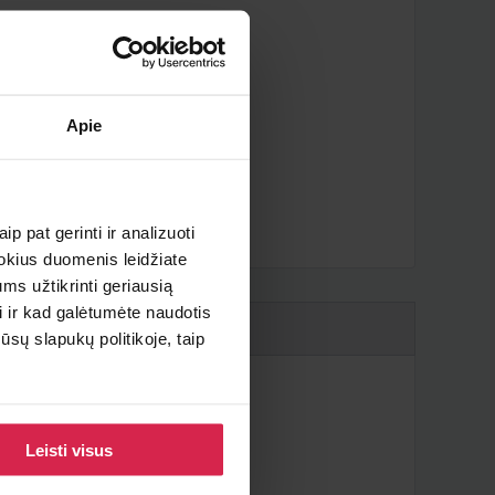
Apie
iau ?
p pat gerinti ir analizuoti
 kokius duomenis leidžiate
ms užtikrinti geriausią
i ir kad galėtumėte naudotis
sų slapukų politikoje, taip
Leisti visus