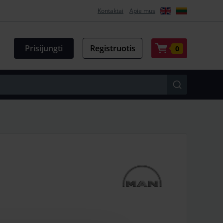
Kontaktai
Apie mus
Prisijungti
Registruotis
0