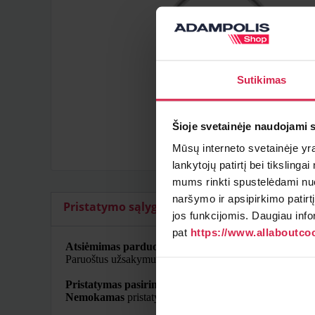
Sutikimas
Šioje svetainėje naudojami 
Mūsų interneto svetainėje yra 
lankytojų patirtį bei tiksling
mums rinkti spustelėdami nuo
naršymo ir apsipirkimo patirt
Pristatymo sąlygos
Papildomi artikulai
jos funkcijomis. Daugiau info
pat
https://www.allaboutcoo
Atsiėmimas parduotuvėje
Paruoštus užsakymus galite atsiimti pasirinktame padal
Pristatymas pasirinktu adresu
Nemokamas
pristatymas Lietuvoje užsakymams nuo 50