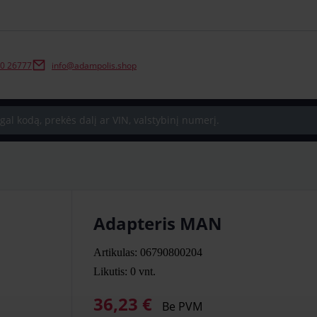
0 26777
info@adampolis.shop
Adapteris MAN
Artikulas: 06790800204
Likutis: 0
vnt.
36,23 €
Be PVM