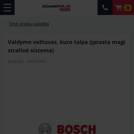
0
Tęsti prekių paiešką
valdymo vožtuvas, kuro talpa (įprasta magi
stralinė sistema)
Artikulas: 1465134863