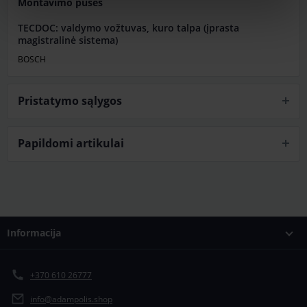
Montavimo pusės
TECDOC: valdymo vožtuvas, kuro talpa (įprasta
magistralinė sistema)
BOSCH
Pristatymo sąlygos
Papildomi artikulai
Informacija
+370 610 26777
info@adampolis.shop