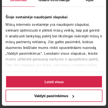
Minimalus pirkimo kiekis 1
vnt.
Šioje svetainėje naudojami slapukai
Pakuotės informacija 1
vnt.
Mūsų interneto svetainėje yra naudojami slapukai,
siekiant optimizuoti ir plėtoti mūsų veiklą, taip pat gerinti
Teirautis apie prekę
ir analizuoti lankytojų patirtį bei tikslingai nukreipti mūsų ir
mūsų partnerių reklamą. Jūs galite pasirinkti, kokius
Radai pigiau ?
duomenis leidžiate mums rinkti spustelėdami nuorodą
„Valdyti pasirinkimus“. Leisdami visus slapukus, leisite
mums užtikrinti geriausią naršymo ir apsipirkimo patirtį.
Tam tikri slapukai yra būtini, kad mūsų svetainė veiktų
Informacija
tinkamai ir kad galėtumėte naudotis jos funkcijomis.
Daugiau informacijos apie slapukus ir kaip mes juos
Prekės savybės
Leisti visus
naudojame galite rasti mūsų slapukų politikoje, taip pat
https://www.allaboutcookies.org/
aukšto slėgio siurblys (žemo
Montavimo vieta
slėgio pusė)
Valdyti pasirinkimus