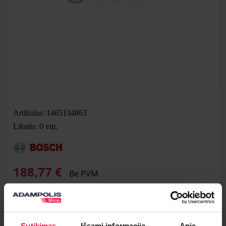
Artikulas: 1465134863
Likutis: 0
vnt.
188,77 €
Be PVM
Į krepšelį
Sutikimas
Išsami informacija
Apie