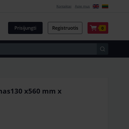
Kontaktai
Apie mus
Prisijungti
Registruotis
0
jamas130 x560 mm x