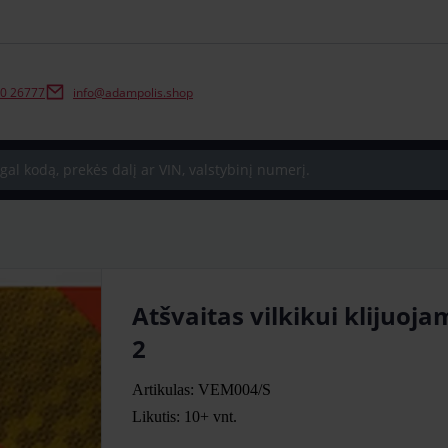
0 26777
info@adampolis.shop
Atšvaitas vilkikui klijuo
2
Artikulas: VEM004/S
Likutis: 10+
vnt.