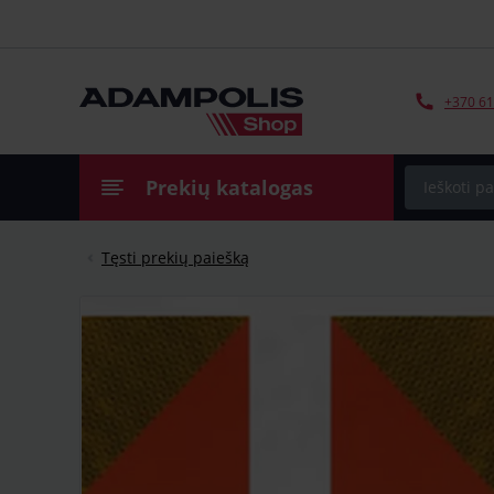
+370 61
Prekių katalogas
Tęsti prekių paiešką