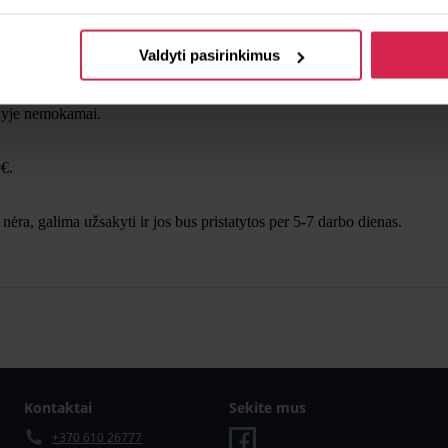
Likutis
Valdyti pasirinkimus
inyje nemokamai.
€.
ra, galima užsakyti ir jos bus pristatytos per 5-7 darbo dienas.
Kontaktai
Sekite mus
+370 610 26777