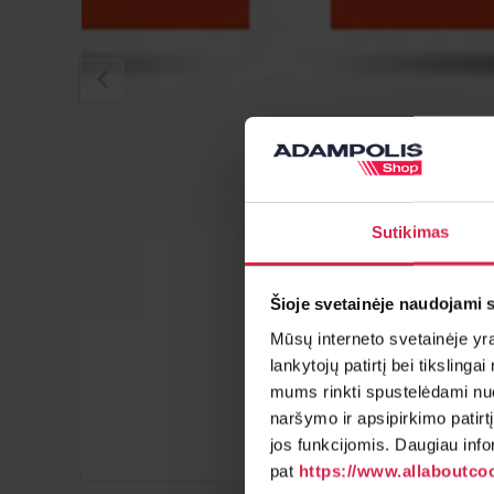
Sutikimas
Šioje svetainėje naudojami 
Mūsų interneto svetainėje yra 
lankytojų patirtį bei tiksling
mums rinkti spustelėdami nuo
naršymo ir apsipirkimo patirt
jos funkcijomis. Daugiau info
pat
https://www.allaboutcoo