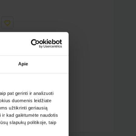
Apie
iau ?
p pat gerinti ir analizuoti
 kokius duomenis leidžiate
ms užtikrinti geriausią
i ir kad galėtumėte naudotis
sų slapukų politikoje, taip