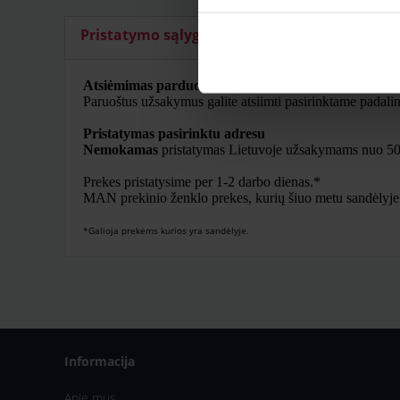
Pristatymo sąlygos
Papildomi artikulai
Atsiėmimas parduotuvėje
Paruoštus užsakymus galite atsiimti pasirinktame padal
Pristatymas pasirinktu adresu
Nemokamas
pristatymas Lietuvoje užsakymams nuo 50
Prekes pristatysime per 1-2 darbo dienas.*
MAN prekinio ženklo prekes, kurių šiuo metu sandėlyje nė
*Galioja prekėms kurios yra sandėlyje.
Informacija
Apie mus