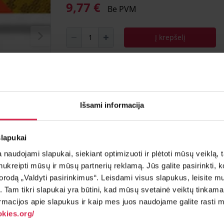
9,77 €
Be PVM
Į krepšelį
Minimalus pirkimo kiekis 1
vnt.
Pakuotės informacija 1
vnt.
Išsami informacija
Teirautis apie prekę
Radai pig
slapukai
naudojami slapukai, siekiant optimizuoti ir plėtoti mūsų veiklą, tai
ai nukreipti mūsų ir mūsų partnerių reklamą. Jūs galite pasirinkti,
rodą „Valdyti pasirinkimus“. Leisdami visus slapukus, leisite mu
į. Tam tikri slapukai yra būtini, kad mūsų svetainė veiktų tinkama
rmacijos apie slapukus ir kaip mes juos naudojame galite rasti mū
kies.org/