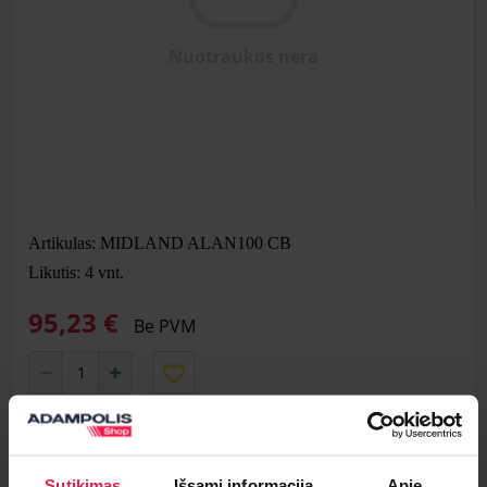
Nuotraukos nėra
Artikulas: MIDLAND ALAN100 CB
Likutis: 4
vnt.
95,23 €
Be PVM
Į krepšelį
Sutikimas
Išsami informacija
Apie