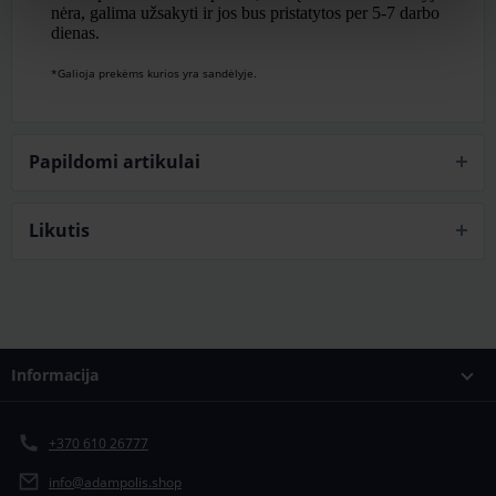
nėra, galima užsakyti ir jos bus pristatytos per 5-7 darbo
dienas.
*Galioja prekėms kurios yra sandėlyje.
Papildomi artikulai
Likutis
Informacija
+370 610 26777
info@adampolis.shop