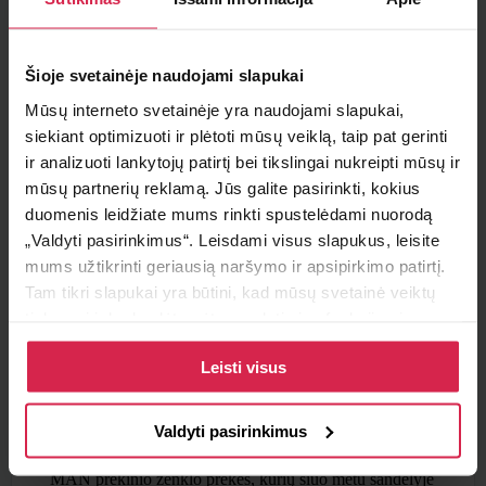
Minimalus pirkimo kiekis 1
vnt.
Pakuotės informacija 1
vnt.
Šioje svetainėje naudojami slapukai
Teirautis apie prekę
Mūsų interneto svetainėje yra naudojami slapukai,
siekiant optimizuoti ir plėtoti mūsų veiklą, taip pat gerinti
Radai pigiau ?
ir analizuoti lankytojų patirtį bei tikslingai nukreipti mūsų ir
mūsų partnerių reklamą. Jūs galite pasirinkti, kokius
duomenis leidžiate mums rinkti spustelėdami nuorodą
„Valdyti pasirinkimus“. Leisdami visus slapukus, leisite
Pristatymo sąlygos
mums užtikrinti geriausią naršymo ir apsipirkimo patirtį.
Tam tikri slapukai yra būtini, kad mūsų svetainė veiktų
Atsiėmimas parduotuvėje
tinkamai ir kad galėtumėte naudotis jos funkcijomis.
Paruoštus užsakymus galite atsiimti pasirinktame
padalinyje nemokamai.
Daugiau informacijos apie slapukus ir kaip mes juos
Leisti visus
naudojame galite rasti mūsų slapukų politikoje, taip pat
Pristatymas pasirinktu adresu
https://www.allaboutcookies.org/
Nemokamas
pristatymas Lietuvoje užsakymams nuo
50€.
Valdyti pasirinkimus
Prekes pristatysime per 1-2 darbo dienas.*
MAN prekinio ženklo prekes, kurių šiuo metu sandėlyje