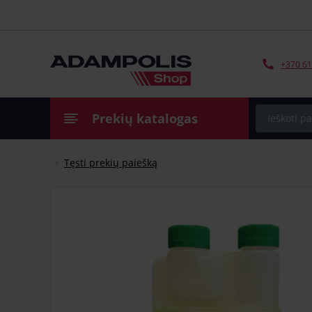
+370 61
Prekių katalogas
Tęsti prekių paiešką