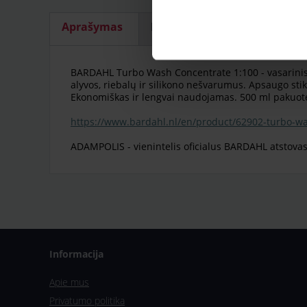
Aprašymas
Komplektinės prekės
Pr
BARDAHL Turbo Wash Concentrate 1:100 - vasarinis st
alyvos, riebalų ir silikono nešvarumus. Apsaugo sti
Ekonomiškas ir lengvai naudojamas. 500 ml pakuotės 
https://www.bardahl.nl/en/product/62902-turbo-w
ADAMPOLIS - vienintelis oficialus BARDAHL atstovas
Informacija
Apie mus
Privatumo politika