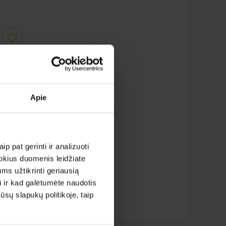
Apie
iau ?
p pat gerinti ir analizuoti
 kokius duomenis leidžiate
ms užtikrinti geriausią
i ir kad galėtumėte naudotis
sų slapukų politikoje, taip