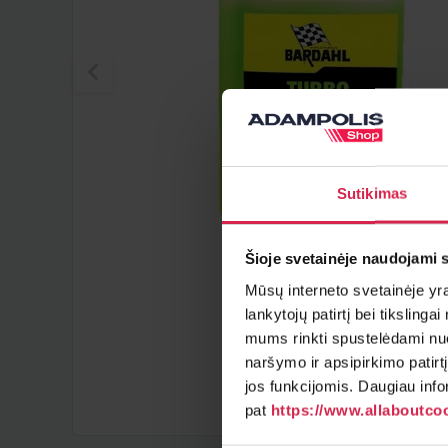
Sutikimas
Šioje svetainėje naudojami 
Mūsų interneto svetainėje yra 
lankytojų patirtį bei tiksling
mums rinkti spustelėdami nuo
naršymo ir apsipirkimo patirt
jos funkcijomis. Daugiau info
pat
https://www.allaboutcoo