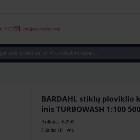
0 26777
info@adampolis.shop
BARDAHL stiklų ploviklio 
inis TURBOWASH 1:100 50
Artikulas: 62905
Likutis: 10+
vnt.