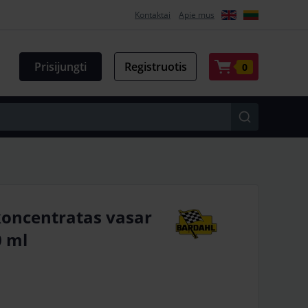
Kontaktai
Apie mus
Prisijungti
Registruotis
0
koncentratas vasar
0 ml