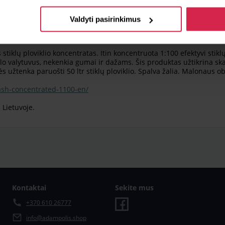
istatymo sąlygos
Papildomi artikulai
Likutis
Valdyti pasirinkimus
iklų ploviklio koncentratas. Itin koncentruota 1:100 efektyvi stikl
klo valytuvus, nekenkia gumai ir dažams. Šis produktas užtikrina ska
užtenka paruošti 50 ltr stiklų ploviklio. Spalva žalia. Malonaus ob
ash-concentrated-1100-en/
 Lietuvoje.
Kontaktai
Sekite mus
+370 610 26777
info@adampolis.shop