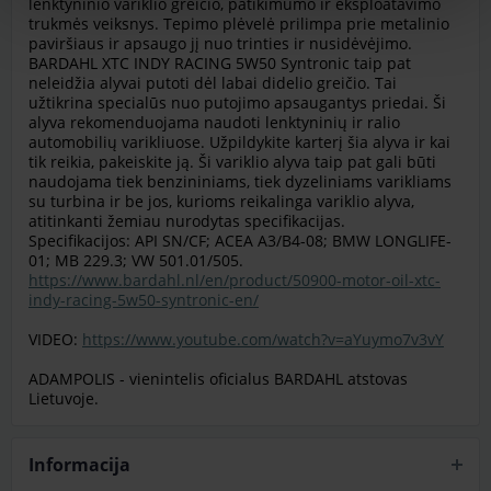
lenktyninio variklio greičio, patikimumo ir eksploatavimo 
trukmės veiksnys. Tepimo plėvelė prilimpa prie metalinio 
paviršiaus ir apsaugo jį nuo trinties ir nusidėvėjimo.

BARDAHL XTC INDY RACING 5W50 Syntronic taip pat 
neleidžia alyvai putoti dėl labai didelio greičio. Tai 
užtikrina specialūs nuo putojimo apsaugantys priedai. Ši 
alyva rekomenduojama naudoti lenktyninių ir ralio 
automobilių varikliuose. Užpildykite karterį šia alyva ir kai 
tik reikia, pakeiskite ją. Ši variklio alyva taip pat gali būti 
naudojama tiek benzininiams, tiek dyzeliniams varikliams 
su turbina ir be jos, kurioms reikalinga variklio alyva, 
atitinkanti žemiau nurodytas specifikacijas.

Specifikacijos: API SN/CF; ACEA A3/B4-08; BMW LONGLIFE-
https://www.bardahl.nl/en/product/50900-motor-oil-xtc-
indy-racing-5w50-syntronic-en/
VIDEO: 
https://www.youtube.com/watch?v=aYuymo7v3vY
ADAMPOLIS - vienintelis oficialus BARDAHL atstovas 
Lietuvoje.
Informacija