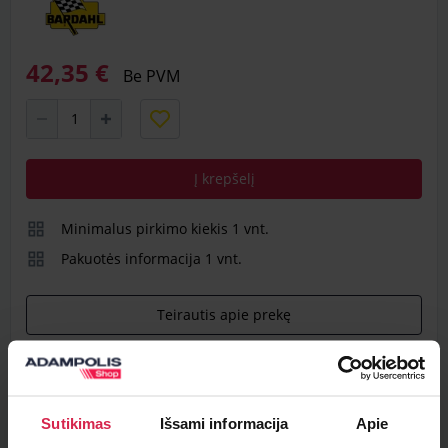
42,35 €
Be PVM
Į krepšelį
Minimalus pirkimo kiekis 1
vnt.
Pakuotės informacija 1
vnt.
Teirautis apie prekę
Radai pigiau ?
Sutikimas
Išsami informacija
Apie