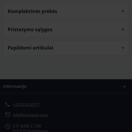
Komplektinės prekės
Pristatymo sąlygos
Papildomi artikulai
Informacija
+370 610 26777
info@adampolis.shop
I-V 8:00-17:00
VI-VII Nedirbame