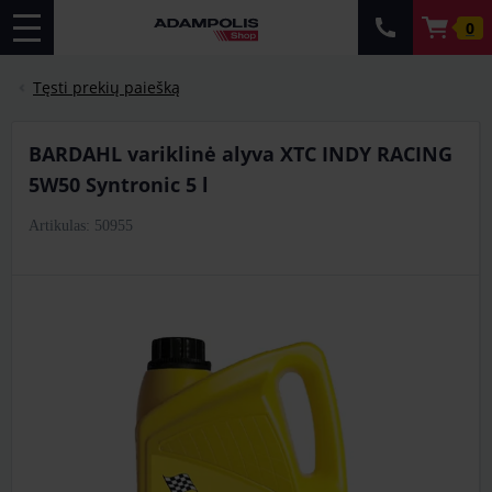
0
Tęsti prekių paiešką
BARDAHL variklinė alyva XTC INDY RACING
5W50 Syntronic 5 l
Artikulas: 50955