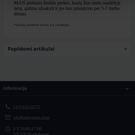
MAN prekinio ženklo prekes, kurių šiuo metu sandėlyje
nėra, galima užsakyti ir jos bus pristatytos per 5-7 darbo
dienas.
*Galioja prekėms kurios yra sandėlyje.
Papildomi artikulai
Informacija
+370 610 26777
info@adampolis.shop
I-V 8:00-17:00
VI-VII Nedirbame