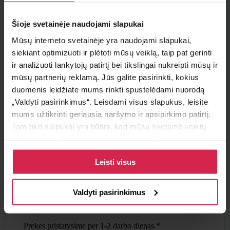
Minimalus pirkimo kiekis 1
vnt.
Šioje svetainėje naudojami slapukai
Pakuotės informacija 1
vnt.
Mūsų interneto svetainėje yra naudojami slapukai,
siekiant optimizuoti ir plėtoti mūsų veiklą, taip pat gerinti
Teirautis apie prekę
ir analizuoti lankytojų patirtį bei tikslingai nukreipti mūsų ir
mūsų partnerių reklamą. Jūs galite pasirinkti, kokius
Radai pigiau ?
duomenis leidžiate mums rinkti spustelėdami nuorodą
„Valdyti pasirinkimus“. Leisdami visus slapukus, leisite
mums užtikrinti geriausią naršymo ir apsipirkimo patirtį.
Tam tikri slapukai yra būtini, kad mūsų svetainė veiktų
Pristatymo sąlygos
tinkamai ir kad galėtumėte naudotis jos funkcijomis.
Daugiau informacijos apie slapukus ir kaip mes juos
Atsiėmimas parduotuvėje
Paruoštus užsakymus galite atsiimti pasirinktame
Leisti visus
naudojame galite rasti mūsų slapukų politikoje, taip pat
padalinyje nemokamai.
https://www.allaboutcookies.org/
Pristatymas pasirinktu adresu
Valdyti pasirinkimus
Nemokamas
pristatymas Lietuvoje užsakymams nuo
50€.
Prekes pristatysime per 1-2 darbo dienas.*