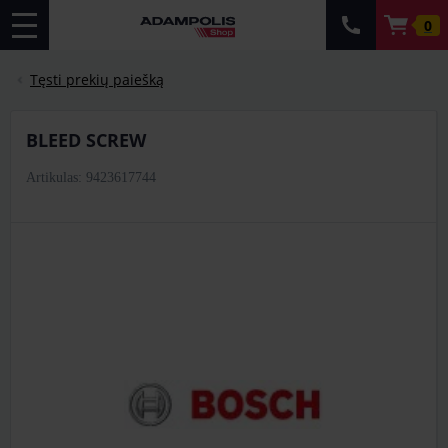
0
Tęsti prekių paiešką
BLEED SCREW
Artikulas: 9423617744