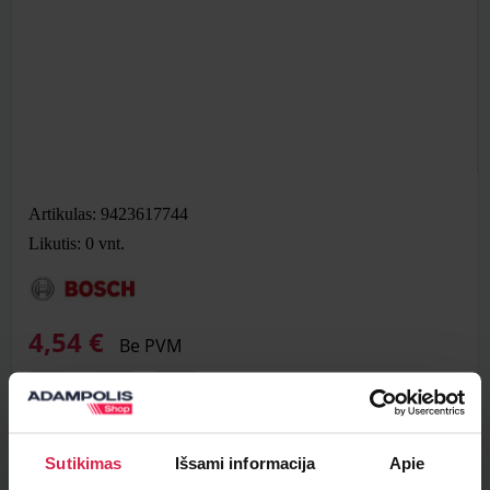
Artikulas: 9423617744
Likutis: 0
vnt.
4,54 €
Be PVM
Į krepšelį
Sutikimas
Išsami informacija
Apie