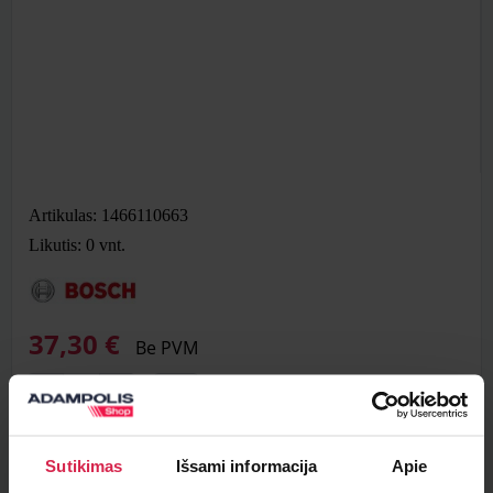
Artikulas: 1466110663
Likutis: 0
vnt.
37,30 €
Be PVM
Į krepšelį
Sutikimas
Išsami informacija
Apie