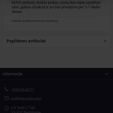
MAN prekinio ženklo prekes, kurių šiuo metu sandėlyje
nėra, galima užsakyti ir jos bus pristatytos per 5-7 darbo
dienas.
*Galioja prekėms kurios yra sandėlyje.
Papildomi artikulai
Informacija
+370 610 26777
info@adampolis.shop
I-V 8:00-17:00
VI-VII Nedirbame