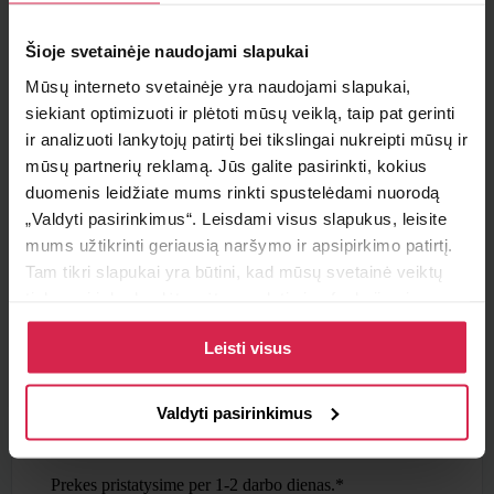
Minimalus pirkimo kiekis 1
vnt.
Šioje svetainėje naudojami slapukai
Pakuotės informacija 1
vnt.
Mūsų interneto svetainėje yra naudojami slapukai,
siekiant optimizuoti ir plėtoti mūsų veiklą, taip pat gerinti
Teirautis apie prekę
ir analizuoti lankytojų patirtį bei tikslingai nukreipti mūsų ir
mūsų partnerių reklamą. Jūs galite pasirinkti, kokius
Radai pigiau ?
duomenis leidžiate mums rinkti spustelėdami nuorodą
„Valdyti pasirinkimus“. Leisdami visus slapukus, leisite
mums užtikrinti geriausią naršymo ir apsipirkimo patirtį.
Tam tikri slapukai yra būtini, kad mūsų svetainė veiktų
Pristatymo sąlygos
tinkamai ir kad galėtumėte naudotis jos funkcijomis.
Daugiau informacijos apie slapukus ir kaip mes juos
Atsiėmimas parduotuvėje
Paruoštus užsakymus galite atsiimti pasirinktame
Leisti visus
naudojame galite rasti mūsų slapukų politikoje, taip pat
padalinyje nemokamai.
https://www.allaboutcookies.org/
Pristatymas pasirinktu adresu
Valdyti pasirinkimus
Nemokamas
pristatymas Lietuvoje užsakymams nuo
50€.
Prekes pristatysime per 1-2 darbo dienas.*