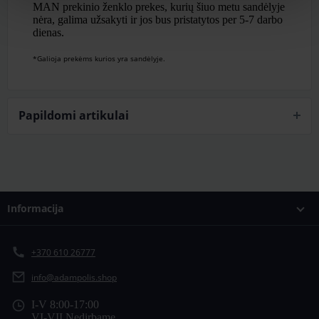
MAN prekinio ženklo prekes, kurių šiuo metu sandėlyje
nėra, galima užsakyti ir jos bus pristatytos per 5-7 darbo
dienas.
*Galioja prekėms kurios yra sandėlyje.
Papildomi artikulai
Informacija
+370 610 26777
info@adampolis.shop
I-V 8:00-17:00
VI-VII Nedirbame