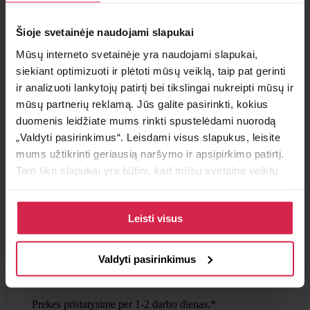
Minimalus pirkimo kiekis 1
vnt.
Šioje svetainėje naudojami slapukai
Pakuotės informacija 1
vnt.
Mūsų interneto svetainėje yra naudojami slapukai,
siekiant optimizuoti ir plėtoti mūsų veiklą, taip pat gerinti
Teirautis apie prekę
ir analizuoti lankytojų patirtį bei tikslingai nukreipti mūsų ir
mūsų partnerių reklamą. Jūs galite pasirinkti, kokius
Radai pigiau ?
duomenis leidžiate mums rinkti spustelėdami nuorodą
„Valdyti pasirinkimus“. Leisdami visus slapukus, leisite
mums užtikrinti geriausią naršymo ir apsipirkimo patirtį.
Tam tikri slapukai yra būtini, kad mūsų svetainė veiktų
Pristatymo sąlygos
tinkamai ir kad galėtumėte naudotis jos funkcijomis.
Daugiau informacijos apie slapukus ir kaip mes juos
Atsiėmimas parduotuvėje
Paruoštus užsakymus galite atsiimti pasirinktame
Leisti visus
naudojame galite rasti mūsų slapukų politikoje, taip pat
padalinyje nemokamai.
https://www.allaboutcookies.org/
Pristatymas pasirinktu adresu
Valdyti pasirinkimus
Nemokamas
pristatymas Lietuvoje užsakymams nuo
50€.
Prekes pristatysime per 1-2 darbo dienas.*