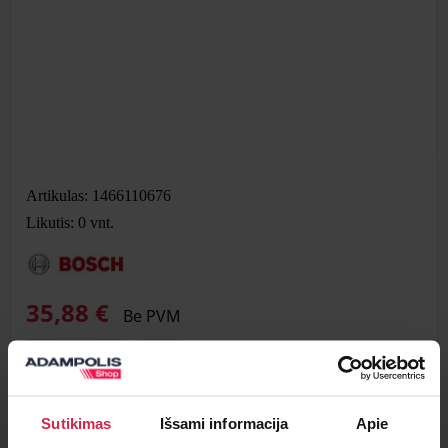
Artikulas: 1466110676
Likutis: 0
vnt.
35,88 €
Be PVM
Į krepšelį
Sutikimas
Išsami informacija
Apie