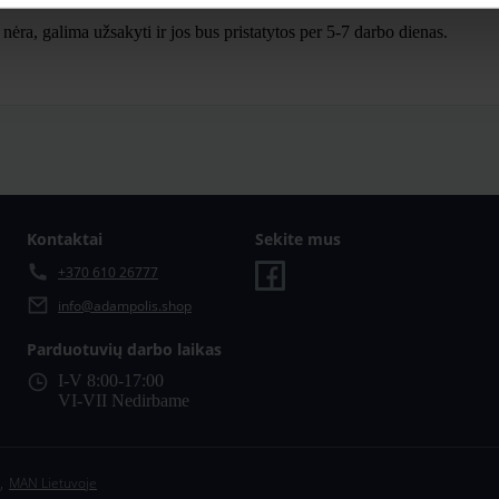
ra, galima užsakyti ir jos bus pristatytos per 5-7 darbo dienas.
Kontaktai
Sekite mus
+370 610 26777
info@adampolis.shop
Parduotuvių darbo laikas
I-V 8:00-17:00
VI-VII Nedirbame
,
MAN Lietuvoje