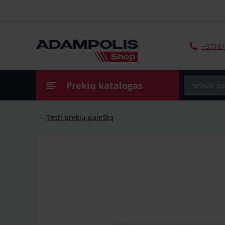
+370 61
Prekių katalogas
Tęsti prekių paiešką