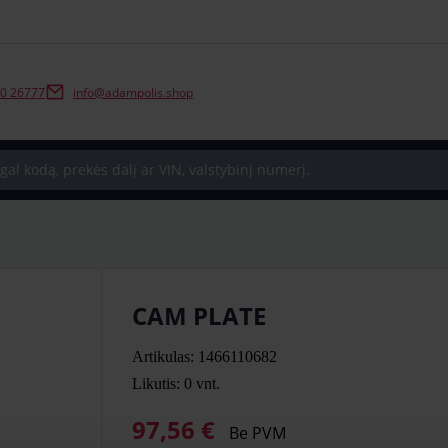
0 26777
info@adampolis.shop
CAM PLATE
Artikulas: 1466110682
Likutis: 0
vnt.
97,56 €
Be PVM