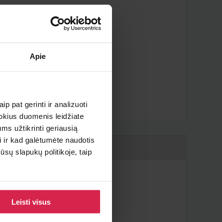
Apie
iau ?
p pat gerinti ir analizuoti
 kokius duomenis leidžiate
ms užtikrinti geriausią
i ir kad galėtumėte naudotis
sų slapukų politikoje, taip
Leisti visus