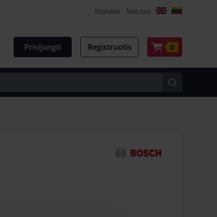
Kontaktai
Apie mus
Prisijungti
Registruotis
0