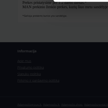
Prekes pristatysime per 1-2 darbo dienas.*
MAN prekinio ženklo prekes, kurių šiuo metu sandėlyje nė
*Galioja prekėms kurios yra sandėlyje.
Informacija
Apie mus
Privatumo politika
Slapukų politika
Pirkimo ir pardavimo politika
,
,
,
Adampolisgroup.lt
Adampolis.lt
Adampolis.shop
Adampolisrental.lt