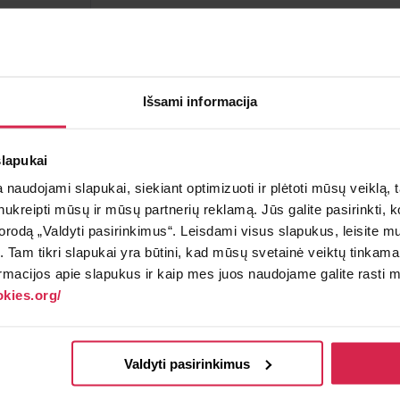
Į krepšelį
Minimalus pirkimo kiekis 1
vnt.
Išsami informacija
Pakuotės informacija 1
vnt.
slapukai
Teirautis apie prekę
Radai pig
naudojami slapukai, siekiant optimizuoti ir plėtoti mūsų veiklą, tai
ai nukreipti mūsų ir mūsų partnerių reklamą. Jūs galite pasirinkti,
rodą „Valdyti pasirinkimus“. Leisdami visus slapukus, leisite mu
į. Tam tikri slapukai yra būtini, kad mūsų svetainė veiktų tinkama
rmacijos apie slapukus ir kaip mes juos naudojame galite rasti mū
kies.org/
inyje nemokamai.
Valdyti pasirinkimus
€.