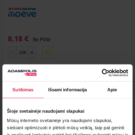
8,18 €
Be PVM
Į krepšelį
Minimalus pirkimo kiekis 208
l.
Sutikimas
Išsami informacija
Apie
Pakuotės informacija 208
l.
Šioje svetainėje naudojami slapukai
Teirautis apie prekę
Mūsų interneto svetainėje yra naudojami slapukai,
Radai pigiau ?
siekiant optimizuoti ir plėtoti mūsų veiklą, taip pat gerinti
ir analizuoti lankytojų patirtį bei tikslingai nukreipti mūsų ir