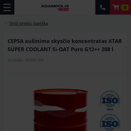
0
Tęsti prekių paiešką
CEPSA aušinimo skysčio koncentratas XTAR
SUPER COOLANT Si-OAT Puro G12++ 208 l
Artikulas: 663061300