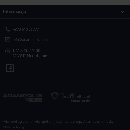
Informacija
+370 610 26777
info@adampolis.shop
I-V 8:00-17:00
VI-VII Nedirbame
,
,
,
,
Adampolisgroup.lt
Adampolis.lt
Adampolis.shop
Adampolisrental.lt
MAN Lietuvoje