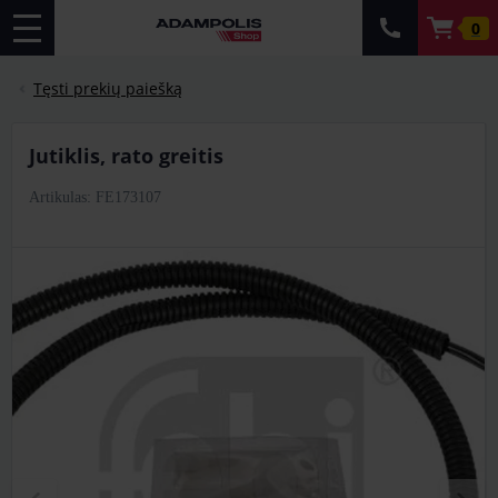
0
Tęsti prekių paiešką
jutiklis, rato greitis
Artikulas: FE173107