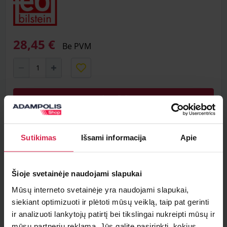
28,45 €
Be PVM
Į krepšelį
Minimalus pirkimo kiekis 1
vnt.
Sutikimas
Išsami informacija
Apie
Pakuotės informacija 1
vnt.
Teirautis apie prekę
Šioje svetainėje naudojami slapukai
Mūsų interneto svetainėje yra naudojami slapukai,
Radai pigiau ?
siekiant optimizuoti ir plėtoti mūsų veiklą, taip pat gerinti
ir analizuoti lankytojų patirtį bei tikslingai nukreipti mūsų ir
mūsų partnerių reklamą. Jūs galite pasirinkti, kokius