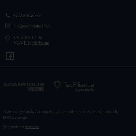
+370 610 26777
info@adampolis.shop
I-V 8:00-17:00
VI-VII Nedirbame
,
,
,
,
Adampolisgroup.lt
Adampolis.lt
Adampolis.shop
Adampolisrental.lt
MAN Lietuvoje
Sprendimas:
Invertus