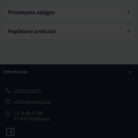
Pristatymo sąlygos
Papildomi artikulai
Informacija
+370 610 26777
info@adampolis.shop
I-V 8:00-17:00
VI-VII Nedirbame