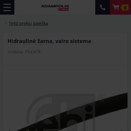
0
Tęsti prekių paiešką
hidraulinė žarna, vairo sistema
Artikulas: FE43678