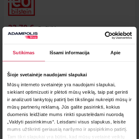
23,70 €
Be PVM
Sutikimas
Išsami informacija
Apie
Į krepšelį
Šioje svetainėje naudojami slapukai
Minimalus pirkimo kiekis 1
vnt.
Mūsų interneto svetainėje yra naudojami slapukai,
Pakuotės informacija 1
vnt.
siekiant optimizuoti ir plėtoti mūsų veiklą, taip pat gerinti
ir analizuoti lankytojų patirtį bei tikslingai nukreipti mūsų ir
Teirautis apie prekę
mūsų partnerių reklamą. Jūs galite pasirinkti, kokius
duomenis leidžiate mums rinkti spustelėdami nuorodą
Radai pigiau ?
„Valdyti pasirinkimus“. Leisdami visus slapukus, leisite
mums užtikrinti geriausią naršymo ir apsipirkimo patirtį.
Tam tikri slapukai yra būtini, kad mūsų svetainė veiktų