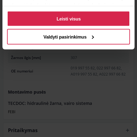
tinkamai ir kad galėtumėte naudotis jos funkcijomis.
Informacija
Daugiau informacijos apie slapukus ir kaip mes juos
Leisti visus
naudojame galite rasti mūsų slapukų politikoje, taip pat
Prekės savybės
https://www.allaboutcookies.org/
Valdyti pasirinkimus
Svoris [kg]
0.3 kg
Išorinio sriegio matmuo
M22 x 1,5
Žarnos ilgis [mm]
307
019 997 55 82, 022 997 66 82,
OE numeriui
A019 997 55 82, A022 997 66 82
Montavimo pusės
TECDOC: hidraulinė žarna, vairo sistema
FEBI
Pritaikymas