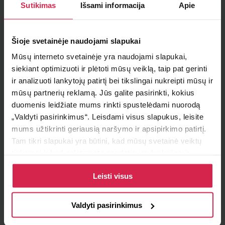
Sutikimas
Išsami informacija
Apie
Minimalus pirkimo kiekis 1
vnt.
Pakuotės informacija 1
vnt.
Šioje svetainėje naudojami slapukai
Teirautis apie prekę
Mūsų interneto svetainėje yra naudojami slapukai,
siekiant optimizuoti ir plėtoti mūsų veiklą, taip pat gerinti
Radai pigiau ?
ir analizuoti lankytojų patirtį bei tikslingai nukreipti mūsų ir
mūsų partnerių reklamą. Jūs galite pasirinkti, kokius
duomenis leidžiate mums rinkti spustelėdami nuorodą
„Valdyti pasirinkimus“. Leisdami visus slapukus, leisite
Informacija
mums užtikrinti geriausią naršymo ir apsipirkimo patirtį.
Tam tikri slapukai yra būtini, kad mūsų svetainė veiktų
Prekės savybės
tinkamai ir kad galėtumėte naudotis jos funkcijomis.
Daugiau informacijos apie slapukus ir kaip mes juos
Degalų tipas
dyzelinas
Leisti visus
naudojame galite rasti mūsų slapukų politikoje, taip pat
https://www.allaboutcookies.org/
Gamintojo apribojimas
ZEXEL
Valdyti pasirinkimus
OE numeriui
8-97109-104-0, 8-97109-104-1