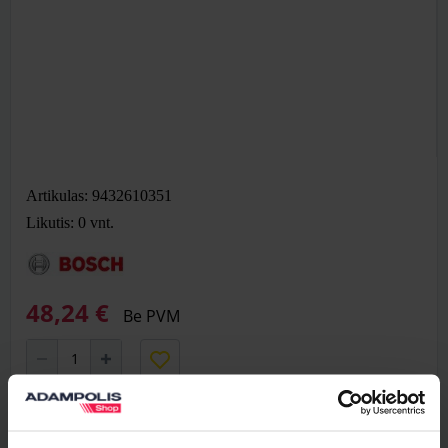
Artikulas: 9432610351
Likutis: 0
vnt.
48,24 €
Be PVM
Į krepšelį