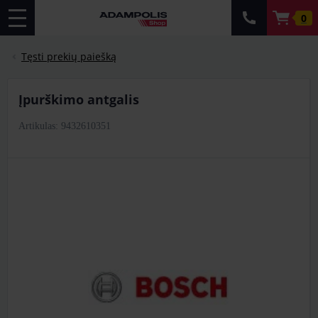
0
Tęsti prekių paiešką
įpurškimo antgalis
Artikulas: 9432610351