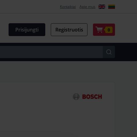
Kontaktai
Apie mus
Prisijungti
Registruotis
0