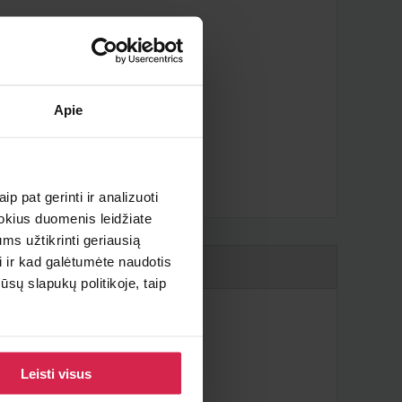
Apie
iau ?
p pat gerinti ir analizuoti
 kokius duomenis leidžiate
ms užtikrinti geriausią
i ir kad galėtumėte naudotis
sų slapukų politikoje, taip
Leisti visus