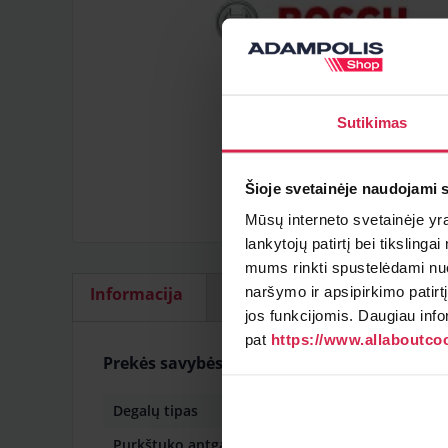
Sutikimas
Šioje svetainėje naudojami 
Mūsų interneto svetainėje yra 
lankytojų patirtį bei tiksling
mums rinkti spustelėdami nuo
naršymo ir apsipirkimo patirt
Informacija
Pristatymo sąlygos
Pap
jos funkcijomis. Daugiau info
pat
https://www.allaboutcoo
Prekės savybės
Degalų tipas
dyzelinas
Purkštuko antgalis
SAC purkš