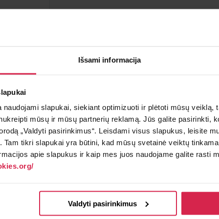
Į krepšelį
Minimalus pirkimo kiekis 1
vnt.
Išsami informacija
Pakuotės informacija 1
vnt.
slapukai
Teirautis apie prekę
Radai pig
naudojami slapukai, siekiant optimizuoti ir plėtoti mūsų veiklą, tai
ai nukreipti mūsų ir mūsų partnerių reklamą. Jūs galite pasirinkti,
rodą „Valdyti pasirinkimus“. Leisdami visus slapukus, leisite mu
į. Tam tikri slapukai yra būtini, kad mūsų svetainė veiktų tinkama
ildomi artikulai
rmacijos apie slapukus ir kaip mes juos naudojame galite rasti mū
kies.org/
Montavimo pusės
TECDOC: įpurškimo antgalis
Valdyti pasirinkimus
BOSCH
tukas