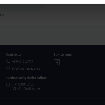
14-0
Kontaktai
Sekite mus
+370 610 26777
info@adampolis.shop
Parduotuvių darbo laikas
I-V 8:00-17:00
VI-VII Nedirbame