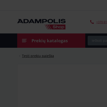
+370 61
Prekių katalogas
Tęsti prekių paiešką