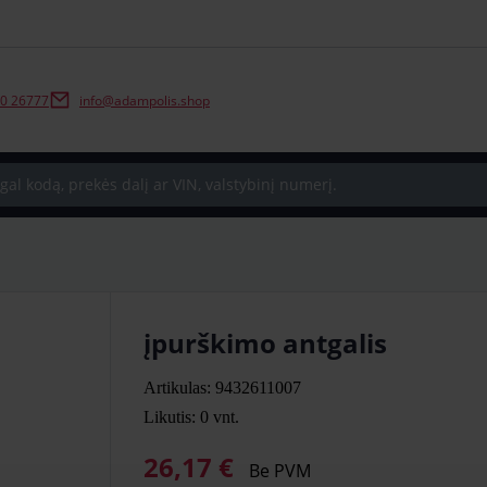
0 26777
info@adampolis.shop
įpurškimo antgalis
Artikulas: 9432611007
Likutis: 0
vnt.
26,17 €
Be PVM