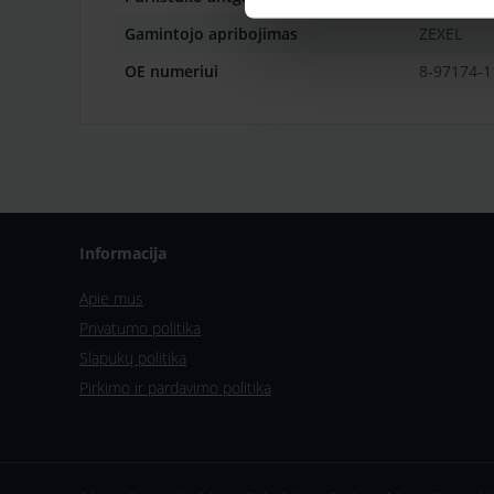
Gamintojo apribojimas
ZEXEL
OE numeriui
8-97174-1
Informacija
Apie mus
Privatumo politika
Slapukų politika
Pirkimo ir pardavimo politika