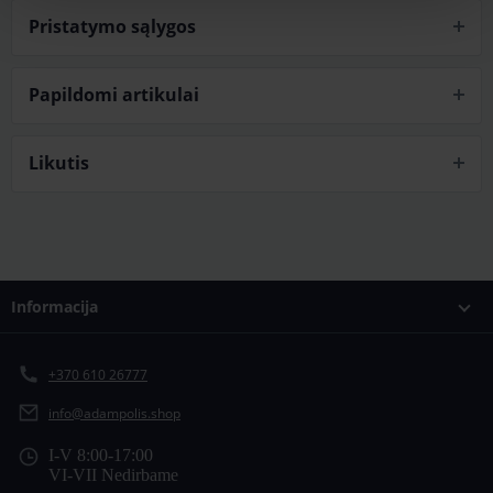
Pristatymo sąlygos
Papildomi artikulai
Likutis
Informacija
+370 610 26777
info@adampolis.shop
I-V 8:00-17:00
VI-VII Nedirbame