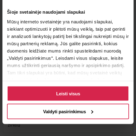
Šioje svetainėje naudojami slapukai
Mūsų interneto svetainėje yra naudojami slapukai,
Į krepšelį
siekiant optimizuoti ir plėtoti mūsų veiklą, taip pat gerinti
ir analizuoti lankytojų patirtį bei tikslingai nukreipti mūsų ir
Minimalus pirkimo kiekis 1
vnt.
mūsų partnerių reklamą. Jūs galite pasirinkti, kokius
Pakuotės informacija 1
vnt.
duomenis leidžiate mums rinkti spustelėdami nuorodą
„Valdyti pasirinkimus“. Leisdami visus slapukus, leisite
mums užtikrinti geriausią naršymo ir apsipirkimo patirtį.
Teirautis apie prekę
Tam tikri slapukai yra būtini, kad mūsų svetainė veiktų
tinkamai ir kad galėtumėte naudotis jos funkcijomis.
Radai pigiau ?
Daugiau informacijos apie slapukus ir kaip mes juos
Leisti visus
naudojame galite rasti mūsų slapukų politikoje, taip pat
https://www.allaboutcookies.org/
Valdyti pasirinkimus
Aprašymas
zirkliu