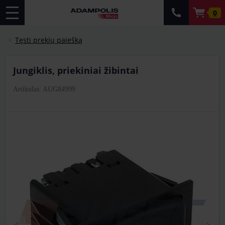
0
Tęsti prekių paiešką
jungiklis, priekiniai žibintai
Artikulas: AUG84999