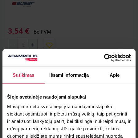
3,54 €
Be PVM
Į krepšelį
Sutikimas
Išsami informacija
Apie
Minimalus pirkimo kiekis 1
vnt.
Pakuotės informacija 1
vnt.
Šioje svetainėje naudojami slapukai
Teirautis apie prekę
Mūsų interneto svetainėje yra naudojami slapukai,
siekiant optimizuoti ir plėtoti mūsų veiklą, taip pat gerinti
Radai pigiau ?
ir analizuoti lankytojų patirtį bei tikslingai nukreipti mūsų ir
mūsų partnerių reklamą. Jūs galite pasirinkti, kokius
duomenis leidžiate mums rinkti spustelėdami nuorodą
Prekės analogai (1)