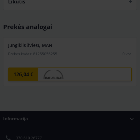
Likutis
Prekės analogai
Jungiklis šviesų MAN
Prekės kodas: 81255056255
0
vnt.
126,04 €
Informacija
+370 610 26777