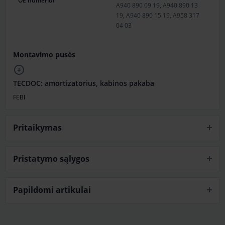
OE numeriui
A940 890 09 19, A940 890 13
19, A940 890 15 19, A958 317
04 03
Montavimo pusės
TECDOC: amortizatorius, kabinos pakaba
FEBI
Pritaikymas
Pristatymo sąlygos
Papildomi artikulai