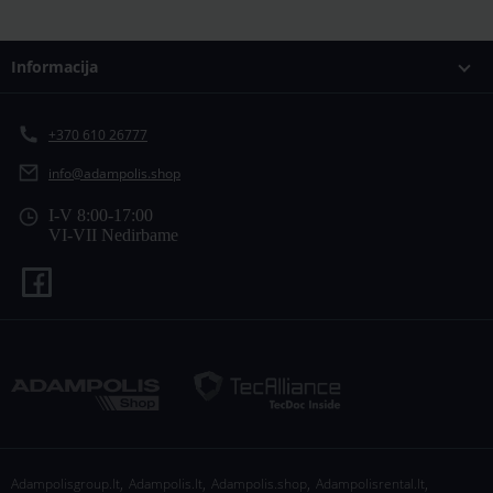
Informacija
+370 610 26777
info@adampolis.shop
I-V 8:00-17:00
VI-VII Nedirbame
,
,
,
,
Adampolisgroup.lt
Adampolis.lt
Adampolis.shop
Adampolisrental.lt