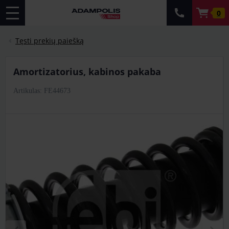
0
Tęsti prekių paiešką
amortizatorius, kabinos pakaba
Artikulas: FE44673