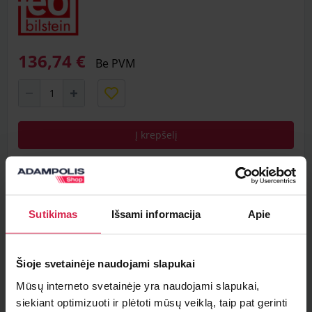
136,74 €
Be PVM
Į krepšelį
Minimalus pirkimo kiekis 1
vnt.
Pakuotės informacija 1
vnt.
Sutikimas
Išsami informacija
Apie
Teirautis apie prekę
Šioje svetainėje naudojami slapukai
Radai pigiau ?
Mūsų interneto svetainėje yra naudojami slapukai,
siekiant optimizuoti ir plėtoti mūsų veiklą, taip pat gerinti