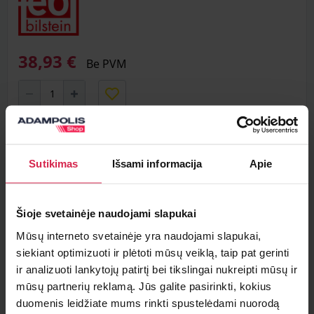
38,93 €
Be PVM
Į krepšelį
Sutikimas
Išsami informacija
Apie
Minimalus pirkimo kiekis 1
vnt.
Pakuotės informacija 1
vnt.
Šioje svetainėje naudojami slapukai
Teirautis apie prekę
Mūsų interneto svetainėje yra naudojami slapukai,
siekiant optimizuoti ir plėtoti mūsų veiklą, taip pat gerinti
Radai pigiau ?
ir analizuoti lankytojų patirtį bei tikslingai nukreipti mūsų ir
mūsų partnerių reklamą. Jūs galite pasirinkti, kokius
duomenis leidžiate mums rinkti spustelėdami nuorodą