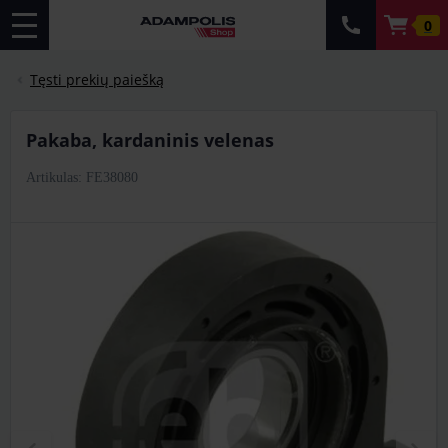
0
Tęsti prekių paiešką
pakaba, kardaninis velenas
Artikulas: FE38080