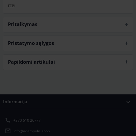
FEBI
Pritaikymas
Pristatymo sąlygos
Papildomi artikulai
Informacija
+370 610 26777
info@adampolis.shop