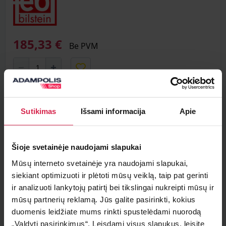
185,33 €
Be PVM
Į krepšelį
Sutikimas
Išsami informacija
Apie
Minimalus pirkimo kiekis 1
vnt.
Pakuotės informacija 1
vnt.
Šioje svetainėje naudojami slapukai
Mūsų interneto svetainėje yra naudojami slapukai,
Teirautis apie prekę
siekiant optimizuoti ir plėtoti mūsų veiklą, taip pat gerinti
ir analizuoti lankytojų patirtį bei tikslingai nukreipti mūsų ir
Radai pigiau ?
mūsų partnerių reklamą. Jūs galite pasirinkti, kokius
duomenis leidžiate mums rinkti spustelėdami nuorodą
„Valdyti pasirinkimus“. Leisdami visus slapukus, leisite