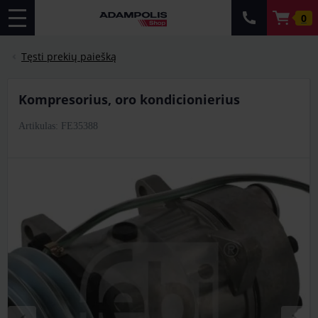
0
Tęsti prekių paiešką
kompresorius, oro kondicionierius
Artikulas: FE35388