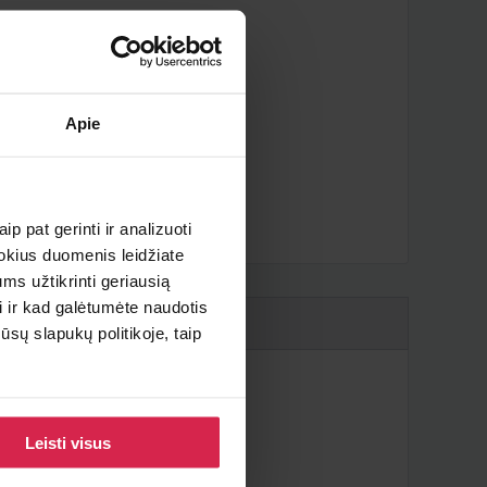
Apie
iau ?
p pat gerinti ir analizuoti
 kokius duomenis leidžiate
ms užtikrinti geriausią
i ir kad galėtumėte naudotis
sų slapukų politikoje, taip
Leisti visus