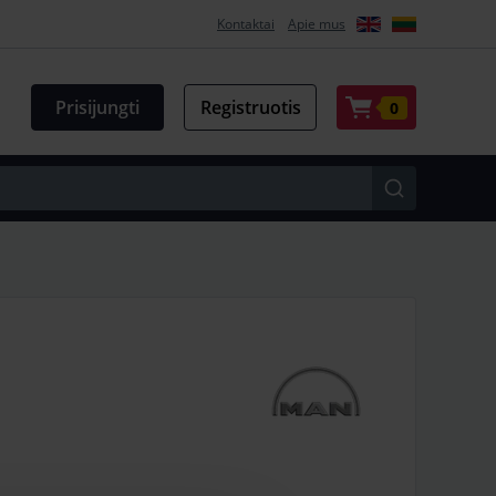
Kontaktai
Apie mus
Prisijungti
Registruotis
0