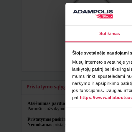
Sutikimas
Šioje svetainėje naudojami 
Mūsų interneto svetainėje yra 
lankytojų patirtį bei tiksling
mums rinkti spustelėdami nuo
naršymo ir apsipirkimo patirt
Pristatymo sąlygos
Papildomi artikulai
jos funkcijomis. Daugiau info
pat
https://www.allaboutcoo
Atsiėmimas parduotuvėje
Paruoštus užsakymus galite atsiimti pasirinktame padal
Pristatymas pasirinktu adresu
Nemokamas
pristatymas Lietuvoje užsakymams nuo 50