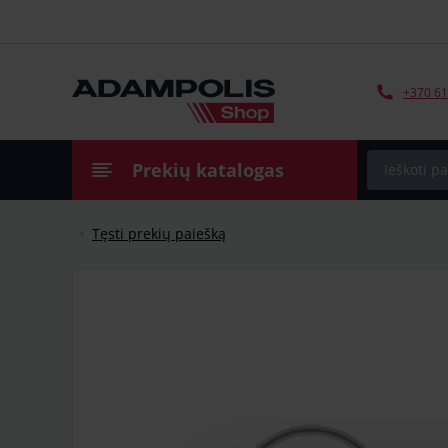
+370 61
Prekių katalogas
Tęsti prekių paiešką