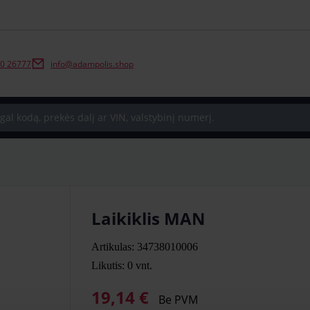
0 26777
info@adampolis.shop
Laikiklis MAN
Artikulas: 34738010006
Likutis: 0
vnt.
19,14 €
Be PVM