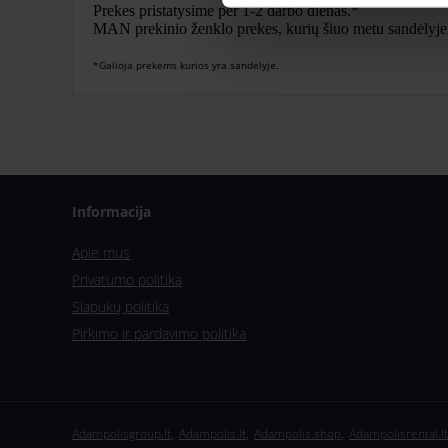
Prekes pristatysime per 1-2 darbo dienas.*
MAN prekinio ženklo prekes, kurių šiuo metu sandėlyje nė
*Galioja prekėms kurios yra sandėlyje.
Informacija
Apie mus
Privatumo politika
Slapukų politika
Pirkimo ir pardavimo politika
,
,
,
Adampolisgroup.lt
Adampolis.lt
Adampolis.shop
Adampolisrental.lt