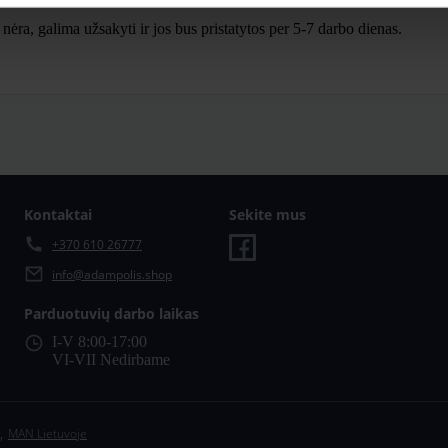
ra, galima užsakyti ir jos bus pristatytos per 5-7 darbo dienas.
Kontaktai
Sekite mus
+370 610 26777
info@adampolis.shop
Parduotuvių darbo laikas
I-V 8:00-17:00
VI-VII Nedirbame
,
MAN Lietuvoje