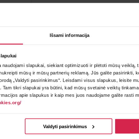
Į krepšelį
Minimalus pirkimo kiekis 1
vnt.
Išsami informacija
Pakuotės informacija 1
vnt.
slapukai
Teirautis apie prekę
Radai pig
naudojami slapukai, siekiant optimizuoti ir plėtoti mūsų veiklą, tai
ai nukreipti mūsų ir mūsų partnerių reklamą. Jūs galite pasirinkti,
rodą „Valdyti pasirinkimus“. Leisdami visus slapukus, leisite mu
į. Tam tikri slapukai yra būtini, kad mūsų svetainė veiktų tinkama
rmacijos apie slapukus ir kaip mes juos naudojame galite rasti mū
kies.org/
inyje nemokamai.
Valdyti pasirinkimus
€.