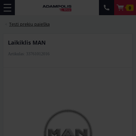
0
Tęsti prekių paiešką
Laikiklis MAN
Artikulas: 33761012016