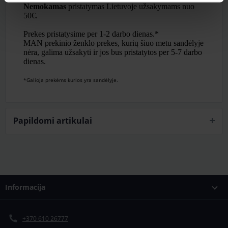
Nemokamas
pristatymas Lietuvoje užsakymams nuo
50€.
Prekes pristatysime per 1-2 darbo dienas.*
MAN prekinio ženklo prekes, kurių šiuo metu sandėlyje
nėra, galima užsakyti ir jos bus pristatytos per 5-7 darbo
dienas.
*Galioja prekėms kurios yra sandėlyje.
Papildomi artikulai
Informacija
+370 610 26777