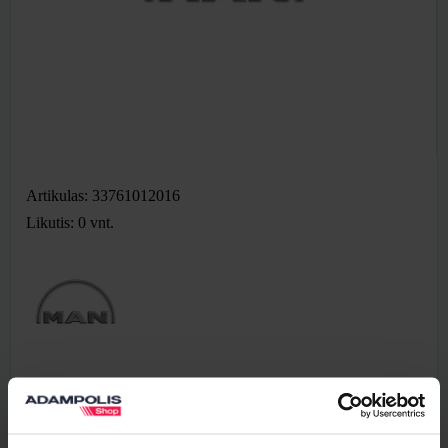
Artikulas: 33761012016
Likutis: 0
vnt.
23,85 €
Be PVM