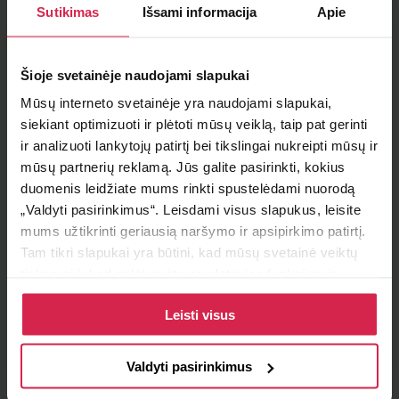
Sutikimas
Išsami informacija
Apie
Į krepšelį
Šioje svetainėje naudojami slapukai
Minimalus pirkimo kiekis 1
vnt.
Mūsų interneto svetainėje yra naudojami slapukai,
Pakuotės informacija 1
vnt.
siekiant optimizuoti ir plėtoti mūsų veiklą, taip pat gerinti
ir analizuoti lankytojų patirtį bei tikslingai nukreipti mūsų ir
Teirautis apie prekę
mūsų partnerių reklamą. Jūs galite pasirinkti, kokius
duomenis leidžiate mums rinkti spustelėdami nuorodą
Radai pigiau ?
„Valdyti pasirinkimus“. Leisdami visus slapukus, leisite
mums užtikrinti geriausią naršymo ir apsipirkimo patirtį.
Tam tikri slapukai yra būtini, kad mūsų svetainė veiktų
tinkamai ir kad galėtumėte naudotis jos funkcijomis.
Pristatymo sąlygos
Daugiau informacijos apie slapukus ir kaip mes juos
Leisti visus
naudojame galite rasti mūsų slapukų politikoje, taip pat
Atsiėmimas parduotuvėje
https://www.allaboutcookies.org/
Paruoštus užsakymus galite atsiimti pasirinktame
padalinyje nemokamai.
Valdyti pasirinkimus
Pristatymas pasirinktu adresu