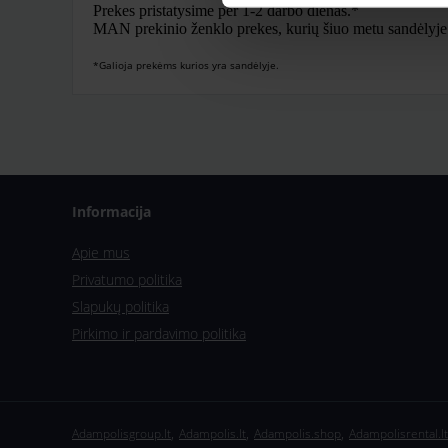
Prekes pristatysime per 1-2 darbo dienas.*
MAN prekinio ženklo prekes, kurių šiuo metu sandėlyje nė
*Galioja prekėms kurios yra sandėlyje.
Informacija
Apie mus
Privatumo politika
Slapukų politika
Pirkimo ir pardavimo politika
,
,
,
Adampolisgroup.lt
Adampolis.lt
Adampolis.shop
Adampolisrental.lt