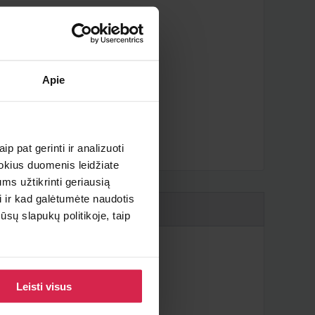
Apie
iau ?
p pat gerinti ir analizuoti
 kokius duomenis leidžiate
ms užtikrinti geriausią
i ir kad galėtumėte naudotis
sų slapukų politikoje, taip
Leisti visus