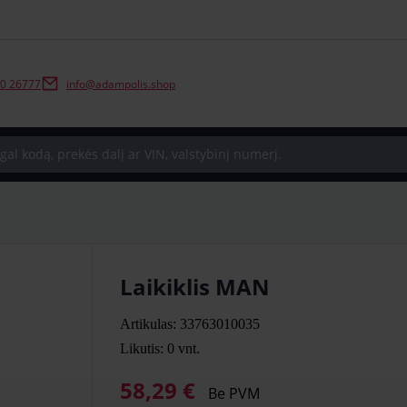
0 26777
info@adampolis.shop
Laikiklis MAN
Artikulas: 33763010035
Likutis: 0
vnt.
58,29 €
Be PVM