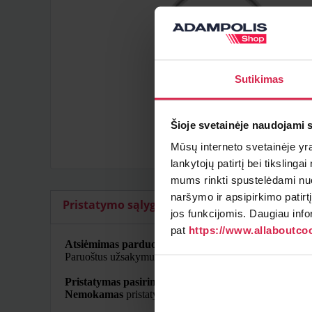
Sutikimas
Šioje svetainėje naudojami 
Mūsų interneto svetainėje yra 
lankytojų patirtį bei tiksling
mums rinkti spustelėdami nuo
naršymo ir apsipirkimo patirt
Pristatymo sąlygos
Papildomi artikulai
jos funkcijomis. Daugiau info
pat
https://www.allaboutcoo
Atsiėmimas parduotuvėje
Paruoštus užsakymus galite atsiimti pasirinktame padal
Pristatymas pasirinktu adresu
Nemokamas
pristatymas Lietuvoje užsakymams nuo 50