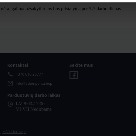
ra, galima užsakyti ir jos bus pristatytos per 5-7 darbo dienas.
Kontaktai
Sekite mus
+370 610 26777
info@adampolis.shop
Parduotuvių darbo laikas
I-V 8:00-17:00
VI-VII Nedirbame
,
MAN Lietuvoje