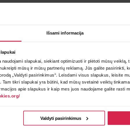
Į krepšelį
Minimalus pirkimo kiekis 1
vnt.
Išsami informacija
Pakuotės informacija 1
vnt.
slapukai
Teirautis apie prekę
Radai pig
naudojami slapukai, siekiant optimizuoti ir plėtoti mūsų veiklą, tai
ai nukreipti mūsų ir mūsų partnerių reklamą. Jūs galite pasirinkti,
rodą „Valdyti pasirinkimus“. Leisdami visus slapukus, leisite mu
į. Tam tikri slapukai yra būtini, kad mūsų svetainė veiktų tinkama
rmacijos apie slapukus ir kaip mes juos naudojame galite rasti mū
kies.org/
inyje nemokamai.
Valdyti pasirinkimus
€.