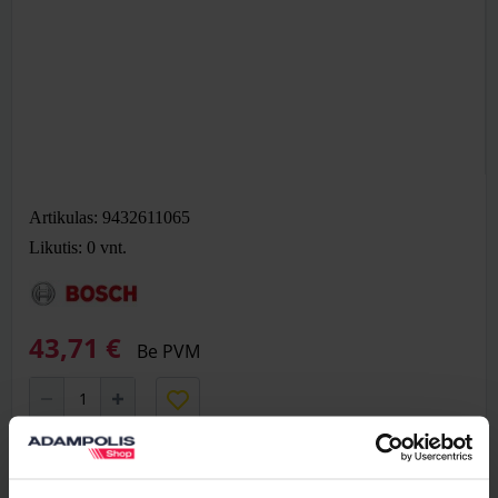
Artikulas: 9432611065
Likutis: 0
vnt.
43,71 €
Be PVM
Į krepšelį