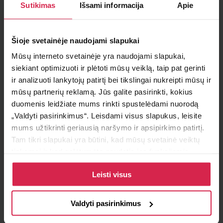
Sutikimas
Išsami informacija
Apie
Minimalus pirkimo kiekis 1
vnt.
Pakuotės informacija 1
vnt.
Šioje svetainėje naudojami slapukai
Teirautis apie prekę
Mūsų interneto svetainėje yra naudojami slapukai,
siekiant optimizuoti ir plėtoti mūsų veiklą, taip pat gerinti
Radai pigiau ?
ir analizuoti lankytojų patirtį bei tikslingai nukreipti mūsų ir
mūsų partnerių reklamą. Jūs galite pasirinkti, kokius
duomenis leidžiate mums rinkti spustelėdami nuorodą
„Valdyti pasirinkimus“. Leisdami visus slapukus, leisite
Informacija
mums užtikrinti geriausią naršymo ir apsipirkimo patirtį.
Tam tikri slapukai yra būtini, kad mūsų svetainė veiktų
Prekės savybės
tinkamai ir kad galėtumėte naudotis jos funkcijomis.
Daugiau informacijos apie slapukus ir kaip mes juos
Degalų tipas
dyzelinas
Leisti visus
naudojame galite rasti mūsų slapukų politikoje, taip pat
https://www.allaboutcookies.org/
Gamintojo apribojimas
ZEXEL
Valdyti pasirinkimus
OE numeriui
16620 Z9125