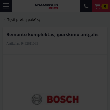
0
Tęsti prekių paiešką
remonto komplektas, įpurškimo antgalis
Artikulas: 9432611065