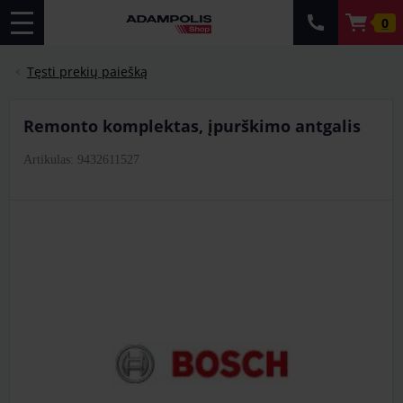
0
Tęsti prekių paiešką
remonto komplektas, įpurškimo antgalis
Artikulas: 9432611527