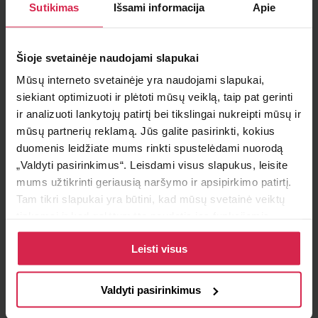
Sutikimas
Išsami informacija
Apie
Minimalus pirkimo kiekis 1
vnt.
Pakuotės informacija 1
vnt.
Šioje svetainėje naudojami slapukai
Teirautis apie prekę
Mūsų interneto svetainėje yra naudojami slapukai,
siekiant optimizuoti ir plėtoti mūsų veiklą, taip pat gerinti
Radai pigiau ?
ir analizuoti lankytojų patirtį bei tikslingai nukreipti mūsų ir
mūsų partnerių reklamą. Jūs galite pasirinkti, kokius
duomenis leidžiate mums rinkti spustelėdami nuorodą
„Valdyti pasirinkimus“. Leisdami visus slapukus, leisite
Informacija
mums užtikrinti geriausią naršymo ir apsipirkimo patirtį.
Tam tikri slapukai yra būtini, kad mūsų svetainė veiktų
Prekės savybės
tinkamai ir kad galėtumėte naudotis jos funkcijomis.
Daugiau informacijos apie slapukus ir kaip mes juos
Degalų tipas
dyzelinas
Leisti visus
naudojame galite rasti mūsų slapukų politikoje, taip pat
https://www.allaboutcookies.org/
Gamintojo apribojimas
ZEXEL
Valdyti pasirinkimus
OE numeriui
ME755416