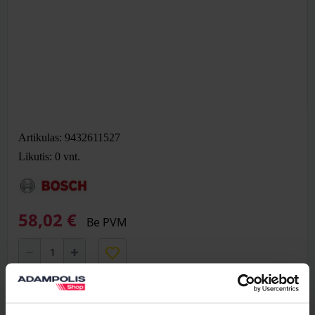
Artikulas: 9432611527
Likutis: 0
vnt.
58,02 €
Be PVM
Į krepšelį