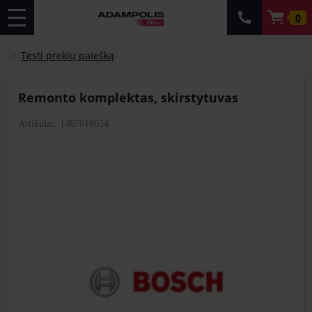
0
Tęsti prekių paiešką
remonto komplektas, skirstytuvas
Artikulas: 1467010054