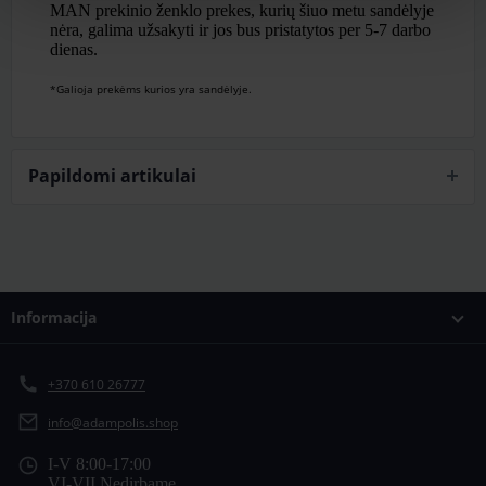
MAN prekinio ženklo prekes, kurių šiuo metu sandėlyje
nėra, galima užsakyti ir jos bus pristatytos per 5-7 darbo
dienas.
*Galioja prekėms kurios yra sandėlyje.
Papildomi artikulai
Informacija
+370 610 26777
info@adampolis.shop
I-V 8:00-17:00
VI-VII Nedirbame