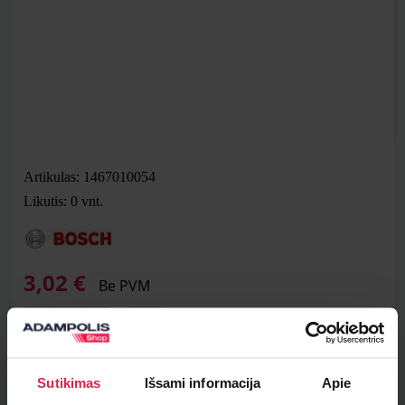
Artikulas: 1467010054
Likutis: 0
vnt.
3,02 €
Be PVM
Į krepšelį
Sutikimas
Išsami informacija
Apie