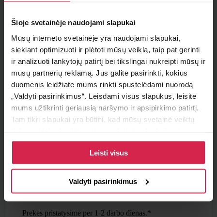
Minimalus pirkimo kiekis 1
vnt.
Šioje svetainėje naudojami slapukai
Pakuotės informacija 1
vnt.
Mūsų interneto svetainėje yra naudojami slapukai,
siekiant optimizuoti ir plėtoti mūsų veiklą, taip pat gerinti
Teirautis apie prekę
ir analizuoti lankytojų patirtį bei tikslingai nukreipti mūsų ir
mūsų partnerių reklamą. Jūs galite pasirinkti, kokius
Radai pigiau ?
duomenis leidžiate mums rinkti spustelėdami nuorodą
„Valdyti pasirinkimus“. Leisdami visus slapukus, leisite
mums užtikrinti geriausią naršymo ir apsipirkimo patirtį.
Tam tikri slapukai yra būtini, kad mūsų svetainė veiktų
Pristatymo sąlygos
tinkamai ir kad galėtumėte naudotis jos funkcijomis.
Daugiau informacijos apie slapukus ir kaip mes juos
Atsiėmimas parduotuvėje
Paruoštus užsakymus galite atsiimti pasirinktame
Leisti visus
naudojame galite rasti mūsų slapukų politikoje, taip pat
padalinyje nemokamai.
https://www.allaboutcookies.org/
Pristatymas pasirinktu adresu
Valdyti pasirinkimus
Nemokamas
pristatymas Lietuvoje užsakymams nuo
50€.
Prekes pristatysime per 1-2 darbo dienas.*