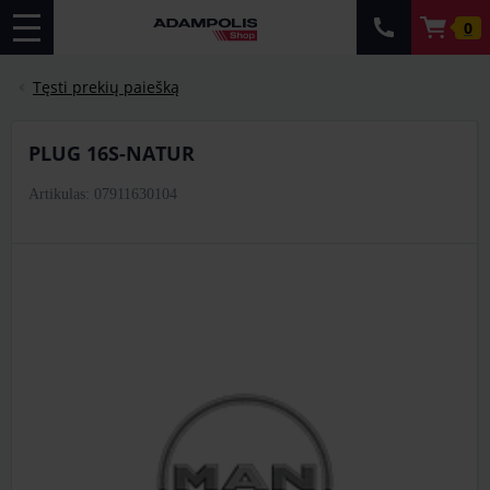
0
Tęsti prekių paiešką
PLUG 16S-NATUR
Artikulas: 07911630104