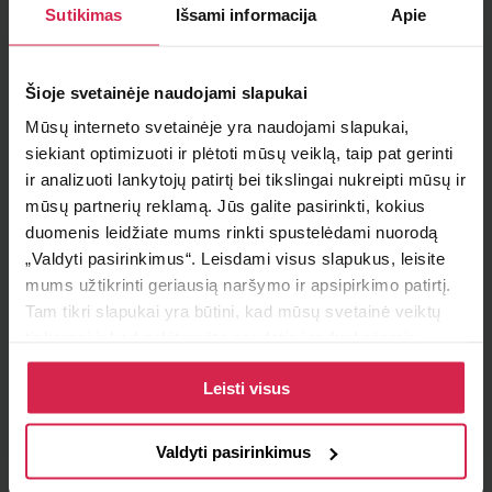
Sutikimas
Išsami informacija
Apie
Į krepšelį
Šioje svetainėje naudojami slapukai
Minimalus pirkimo kiekis 1
vnt.
Mūsų interneto svetainėje yra naudojami slapukai,
Pakuotės informacija 1
vnt.
siekiant optimizuoti ir plėtoti mūsų veiklą, taip pat gerinti
ir analizuoti lankytojų patirtį bei tikslingai nukreipti mūsų ir
Teirautis apie prekę
mūsų partnerių reklamą. Jūs galite pasirinkti, kokius
duomenis leidžiate mums rinkti spustelėdami nuorodą
Radai pigiau ?
„Valdyti pasirinkimus“. Leisdami visus slapukus, leisite
mums užtikrinti geriausią naršymo ir apsipirkimo patirtį.
Tam tikri slapukai yra būtini, kad mūsų svetainė veiktų
tinkamai ir kad galėtumėte naudotis jos funkcijomis.
Pristatymo sąlygos
Daugiau informacijos apie slapukus ir kaip mes juos
Leisti visus
naudojame galite rasti mūsų slapukų politikoje, taip pat
Atsiėmimas parduotuvėje
https://www.allaboutcookies.org/
Paruoštus užsakymus galite atsiimti pasirinktame
padalinyje nemokamai.
Valdyti pasirinkimus
Pristatymas pasirinktu adresu