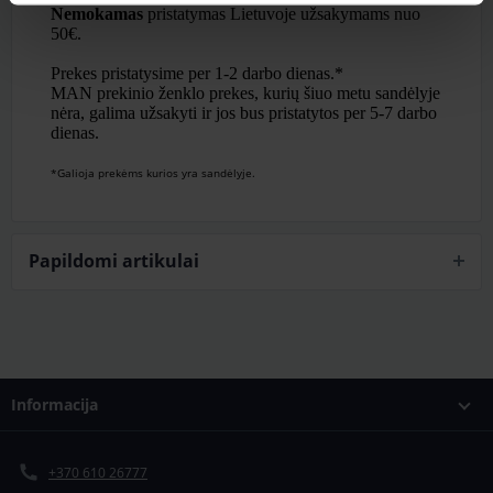
Nemokamas
pristatymas Lietuvoje užsakymams nuo
50€.
Prekes pristatysime per 1-2 darbo dienas.*
MAN prekinio ženklo prekes, kurių šiuo metu sandėlyje
nėra, galima užsakyti ir jos bus pristatytos per 5-7 darbo
dienas.
*Galioja prekėms kurios yra sandėlyje.
Papildomi artikulai
Informacija
+370 610 26777