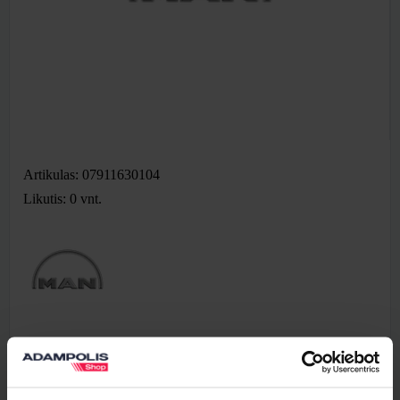
Artikulas: 07911630104
Likutis: 0
vnt.
19,50 €
Be PVM