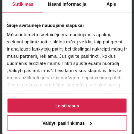
Sutikimas
Išsami informacija
Apie
Į krepšelį
Šioje svetainėje naudojami slapukai
Minimalus pirkimo kiekis 1
vnt.
Mūsų interneto svetainėje yra naudojami slapukai,
Pakuotės informacija 1
vnt.
siekiant optimizuoti ir plėtoti mūsų veiklą, taip pat gerinti
ir analizuoti lankytojų patirtį bei tikslingai nukreipti mūsų ir
Teirautis apie prekę
mūsų partnerių reklamą. Jūs galite pasirinkti, kokius
duomenis leidžiate mums rinkti spustelėdami nuorodą
Radai pigiau ?
„Valdyti pasirinkimus“. Leisdami visus slapukus, leisite
mums užtikrinti geriausią naršymo ir apsipirkimo patirtį.
Tam tikri slapukai yra būtini, kad mūsų svetainė veiktų
tinkamai ir kad galėtumėte naudotis jos funkcijomis.
Pristatymo sąlygos
Daugiau informacijos apie slapukus ir kaip mes juos
Leisti visus
naudojame galite rasti mūsų slapukų politikoje, taip pat
Atsiėmimas parduotuvėje
https://www.allaboutcookies.org/
Paruoštus užsakymus galite atsiimti pasirinktame
padalinyje nemokamai.
Valdyti pasirinkimus
Pristatymas pasirinktu adresu