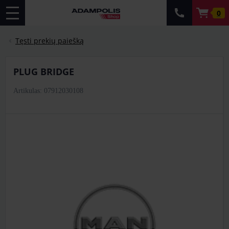
0
Tęsti prekių paiešką
PLUG BRIDGE
Artikulas: 07912030108