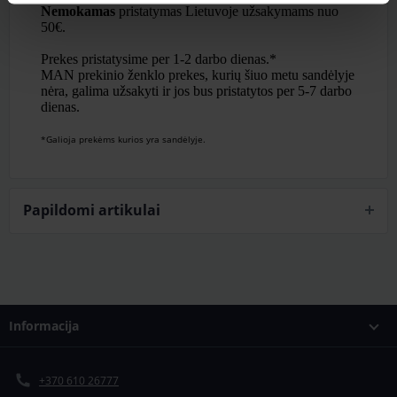
Nemokamas
pristatymas Lietuvoje užsakymams nuo
50€.
Prekes pristatysime per 1-2 darbo dienas.*
MAN prekinio ženklo prekes, kurių šiuo metu sandėlyje
nėra, galima užsakyti ir jos bus pristatytos per 5-7 darbo
dienas.
*Galioja prekėms kurios yra sandėlyje.
Papildomi artikulai
Informacija
+370 610 26777