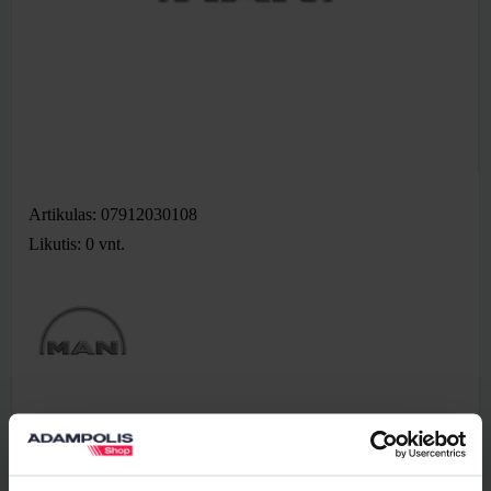
Artikulas: 07912030108
Likutis: 0
vnt.
10,71 €
Be PVM