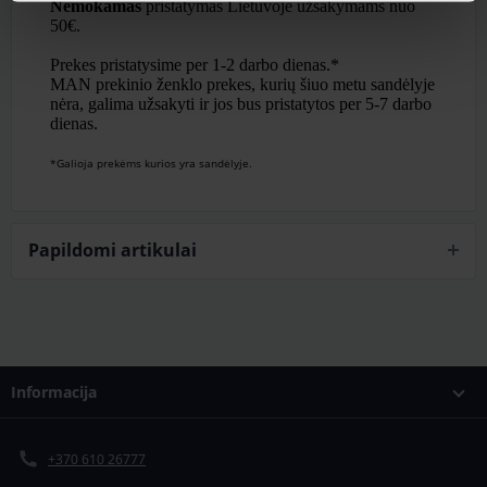
Nemokamas
pristatymas Lietuvoje užsakymams nuo
50€.
Prekes pristatysime per 1-2 darbo dienas.*
MAN prekinio ženklo prekes, kurių šiuo metu sandėlyje
nėra, galima užsakyti ir jos bus pristatytos per 5-7 darbo
dienas.
*Galioja prekėms kurios yra sandėlyje.
Papildomi artikulai
Informacija
+370 610 26777