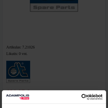
Artikulas: 7.21026
Likutis: 0
vnt.
121,27 €
Be PVM