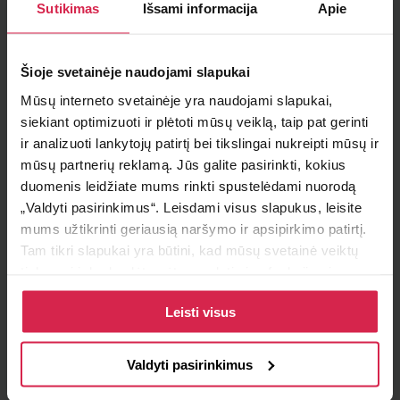
Sutikimas
Išsami informacija
Apie
Į krepšelį
Šioje svetainėje naudojami slapukai
Minimalus pirkimo kiekis 1
vnt.
Mūsų interneto svetainėje yra naudojami slapukai,
Pakuotės informacija 1
vnt.
siekiant optimizuoti ir plėtoti mūsų veiklą, taip pat gerinti
ir analizuoti lankytojų patirtį bei tikslingai nukreipti mūsų ir
Teirautis apie prekę
mūsų partnerių reklamą. Jūs galite pasirinkti, kokius
duomenis leidžiate mums rinkti spustelėdami nuorodą
Radai pigiau ?
„Valdyti pasirinkimus“. Leisdami visus slapukus, leisite
mums užtikrinti geriausią naršymo ir apsipirkimo patirtį.
Tam tikri slapukai yra būtini, kad mūsų svetainė veiktų
tinkamai ir kad galėtumėte naudotis jos funkcijomis.
Pristatymo sąlygos
Daugiau informacijos apie slapukus ir kaip mes juos
Leisti visus
naudojame galite rasti mūsų slapukų politikoje, taip pat
Atsiėmimas parduotuvėje
https://www.allaboutcookies.org/
Paruoštus užsakymus galite atsiimti pasirinktame
padalinyje nemokamai.
Valdyti pasirinkimus
Pristatymas pasirinktu adresu