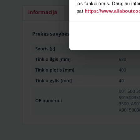
jos funkcijomis. Daugiau info
pat
https://www.allaboutcoo
Informacija
Pritaikymas
Pristatymo
Prekės savybės
Svoris [g]
5640
Tinklo ilgis [mm]
680
Tinklo plotis [mm]
409
Tinklo gylis [mm]
40
901 500 3
901500350
OE numeriui
3500, A90
A9015003