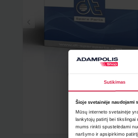
Sutikimas
Šioje svetainėje naudojami 
Mūsų interneto svetainėje yra 
lankytojų patirtį bei tiksling
mums rinkti spustelėdami nuo
naršymo ir apsipirkimo patirt