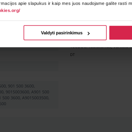
rmacijos apie slapukus ir kaip mes juos naudojame galite rasti mū
kies.org/
 sąlygos
Papildomi artikulai
Montavimo pusės
Valdyti pasirinkimus
TECDOC: radiatorius, variklio 
DT
500, 901 500 3600,
0, 9015003600, A901 500
1 500 3600, A9015003500,
600