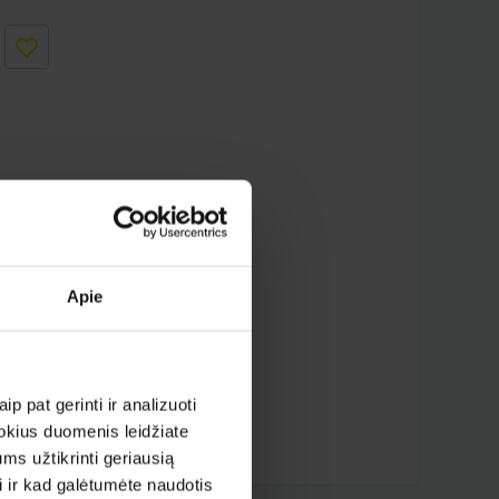
iau ?
Apie
p pat gerinti ir analizuoti
 kokius duomenis leidžiate
ms užtikrinti geriausią
i ir kad galėtumėte naudotis