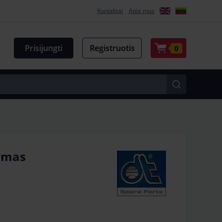
Kontaktai
Apie mus
Prisijungti
Registruotis
0
nimas