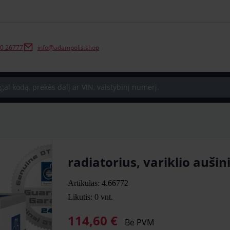
0 26777
info@adampolis.shop
radiatorius, variklio auši
Artikulas: 4.66772
Likutis: 0
vnt.
114,60 €
Be PVM