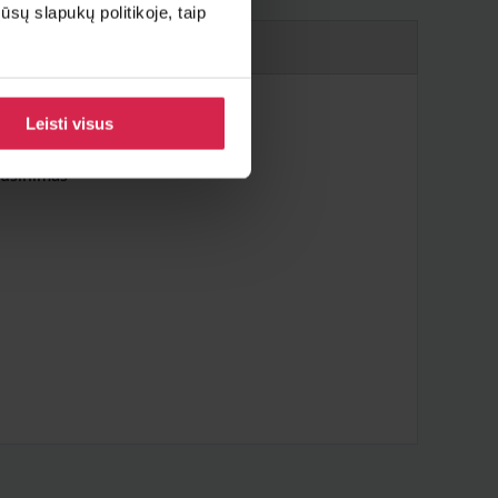
sų slapukų politikoje, taip
Leisti visus
aušinimas