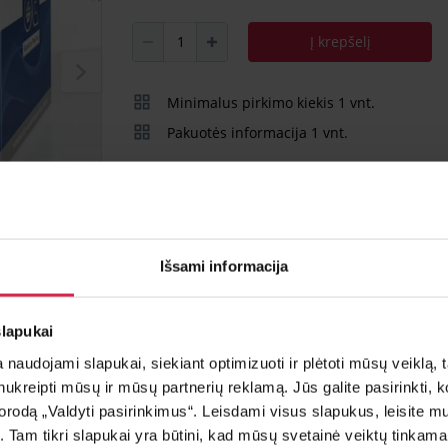
Į krepšelį
Minimalus pirkimo kiekis 1
vnt.
Pakuotės informacija 1
vnt.
Teirautis apie prekę
Radai pig
Išsami informacija
slapukai
naudojami slapukai, siekiant optimizuoti ir plėtoti mūsų veiklą, tai
ai nukreipti mūsų ir mūsų partnerių reklamą. Jūs galite pasirinkti,
rodą „Valdyti pasirinkimus“. Leisdami visus slapukus, leisite mu
į. Tam tikri slapukai yra būtini, kad mūsų svetainė veiktų tinkama