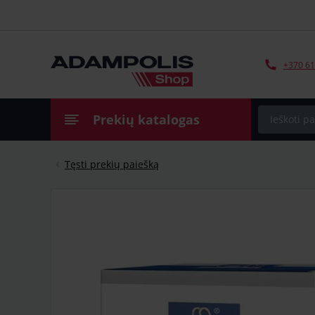
+370 61
Prekių katalogas
Tęsti prekių paiešką