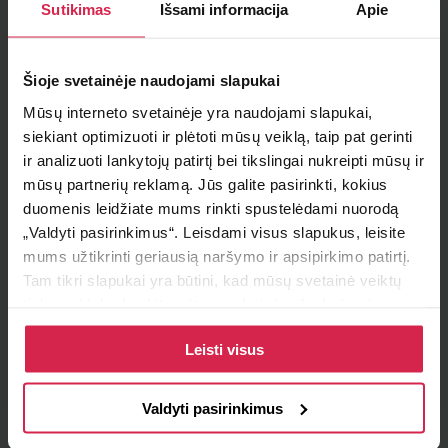
Sutikimas
Išsami informacija
Apie
Į krepšelį
Šioje svetainėje naudojami slapukai
Minimalus pirkimo kiekis 1
vnt.
Mūsų interneto svetainėje yra naudojami slapukai,
Pakuotės informacija 1
vnt.
siekiant optimizuoti ir plėtoti mūsų veiklą, taip pat gerinti
ir analizuoti lankytojų patirtį bei tikslingai nukreipti mūsų ir
Teirautis apie prekę
mūsų partnerių reklamą. Jūs galite pasirinkti, kokius
duomenis leidžiate mums rinkti spustelėdami nuorodą
Radai pigiau ?
„Valdyti pasirinkimus“. Leisdami visus slapukus, leisite
mums užtikrinti geriausią naršymo ir apsipirkimo patirtį.
Tam tikri slapukai yra būtini, kad mūsų svetainė veiktų
tinkamai ir kad galėtumėte naudotis jos funkcijomis.
Pristatymo sąlygos
Daugiau informacijos apie slapukus ir kaip mes juos
Leisti visus
naudojame galite rasti mūsų slapukų politikoje, taip pat
Atsiėmimas parduotuvėje
https://www.allaboutcookies.org/
Paruoštus užsakymus galite atsiimti pasirinktame
padalinyje nemokamai.
Valdyti pasirinkimus
Pristatymas pasirinktu adresu