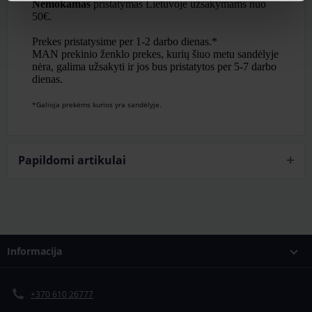
Nemokamas
pristatymas Lietuvoje užsakymams nuo
50€.
Prekes pristatysime per 1-2 darbo dienas.*
MAN prekinio ženklo prekes, kurių šiuo metu sandėlyje
nėra, galima užsakyti ir jos bus pristatytos per 5-7 darbo
dienas.
*Galioja prekėms kurios yra sandėlyje.
Papildomi artikulai
Informacija
+370 610 26777