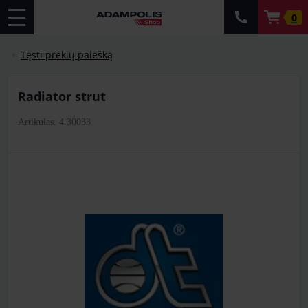
0
Tęsti prekių paiešką
Radiator strut
Artikulas: 4.30033