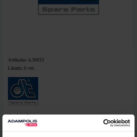
Artikulas: 4.30033
Likutis: 0
vnt.
8,44 €
Be PVM