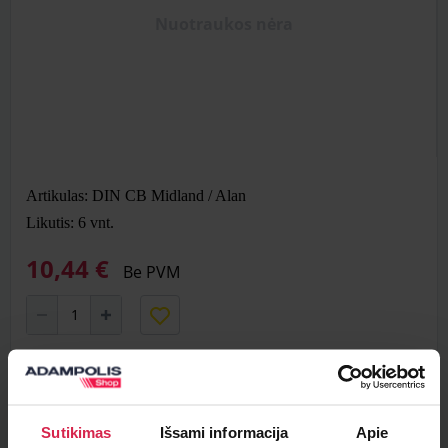
Nuotraukos nėra
Artikulas: DIN CB Midland / Alan
Likutis: 6
vnt.
10,44 €
Be PVM
Į krepšelį
Minimalus pirkimo kiekis 1
vnt.
Sutikimas
Išsami informacija
Apie