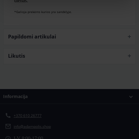
dienas.
*Galioja prekėms kurios yra sandėlyje.
Papildomi artikulai
Likutis
Informacija
+370 610 26777
info@adampolis.shop
I-V 8:00-17:00