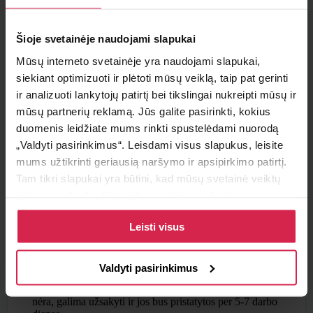
Pakuotės informacija 1
vnt.
Šioje svetainėje naudojami slapukai
Teirautis apie prekę
Mūsų interneto svetainėje yra naudojami slapukai,
siekiant optimizuoti ir plėtoti mūsų veiklą, taip pat gerinti
Radai pigiau ?
ir analizuoti lankytojų patirtį bei tikslingai nukreipti mūsų ir
mūsų partnerių reklamą. Jūs galite pasirinkti, kokius
duomenis leidžiate mums rinkti spustelėdami nuorodą
„Valdyti pasirinkimus“. Leisdami visus slapukus, leisite
Pristatymo sąlygos
mums užtikrinti geriausią naršymo ir apsipirkimo patirtį.
Atsiėmimas parduotuvėje
Tam tikri slapukai yra būtini, kad mūsų svetainė veiktų
Paruoštus užsakymus galite atsiimti pasirinktame
tinkamai ir kad galėtumėte naudotis jos funkcijomis.
padalinyje nemokamai.
Daugiau informacijos apie slapukus ir kaip mes juos
Pristatymas pasirinktu adresu
Leisti visus
naudojame galite rasti mūsų slapukų politikoje, taip pat
Nemokamas
pristatymas Lietuvoje užsakymams nuo
https://www.allaboutcookies.org/
50€.
Valdyti pasirinkimus
Prekes pristatysime per 1-2 darbo dienas.*
MAN prekinio ženklo prekes, kurių šiuo metu sandėlyje
nėra, galima užsakyti ir jos bus pristatytos per 5-7 darbo