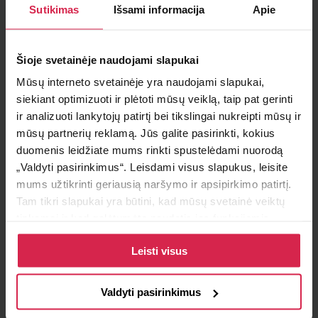
Sutikimas
Išsami informacija
Apie
Į krepšelį
Šioje svetainėje naudojami slapukai
Minimalus pirkimo kiekis 1
vnt.
Mūsų interneto svetainėje yra naudojami slapukai,
Pakuotės informacija 1
vnt.
siekiant optimizuoti ir plėtoti mūsų veiklą, taip pat gerinti
ir analizuoti lankytojų patirtį bei tikslingai nukreipti mūsų ir
Teirautis apie prekę
mūsų partnerių reklamą. Jūs galite pasirinkti, kokius
duomenis leidžiate mums rinkti spustelėdami nuorodą
Radai pigiau ?
„Valdyti pasirinkimus“. Leisdami visus slapukus, leisite
mums užtikrinti geriausią naršymo ir apsipirkimo patirtį.
Tam tikri slapukai yra būtini, kad mūsų svetainė veiktų
tinkamai ir kad galėtumėte naudotis jos funkcijomis.
Pristatymo sąlygos
Daugiau informacijos apie slapukus ir kaip mes juos
Leisti visus
naudojame galite rasti mūsų slapukų politikoje, taip pat
Atsiėmimas parduotuvėje
https://www.allaboutcookies.org/
Paruoštus užsakymus galite atsiimti pasirinktame
padalinyje nemokamai.
Valdyti pasirinkimus
Pristatymas pasirinktu adresu