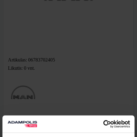
Artikulas: 06783702405
Likutis: 0
vnt.
30,07 €
Be PVM