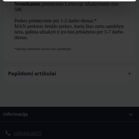
Nemokamas
pristatymas Lietuvoje užsakymams nuo
50€.
Prekes pristatysime per 1-2 darbo dienas.*
MAN prekinio ženklo prekes, kurių šiuo metu sandėlyje
nėra, galima užsakyti ir jos bus pristatytos per 5-7 darbo
dienas.
*Galioja prekėms kurios yra sandėlyje.
Papildomi artikulai
Informacija
+370 610 26777