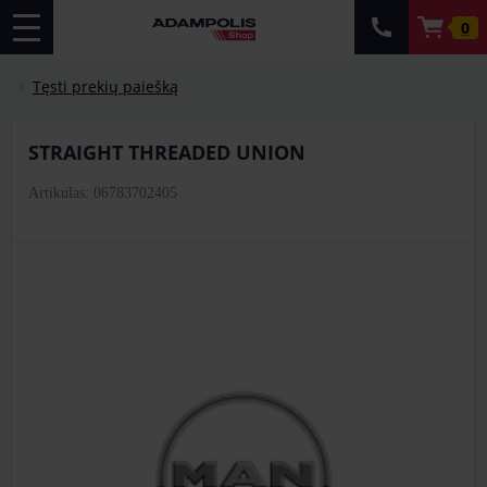
0
Tęsti prekių paiešką
STRAIGHT THREADED UNION
Artikulas: 06783702405