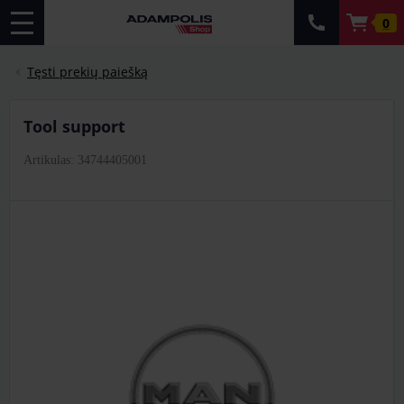
0
Tęsti prekių paiešką
tool support
Artikulas: 34744405001