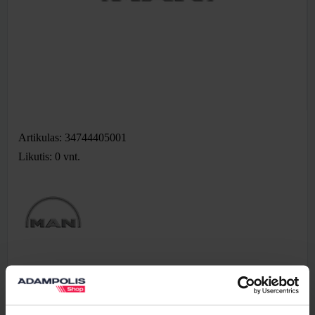
Artikulas: 34744405001
Likutis: 0
vnt.
86,44 €
Be PVM