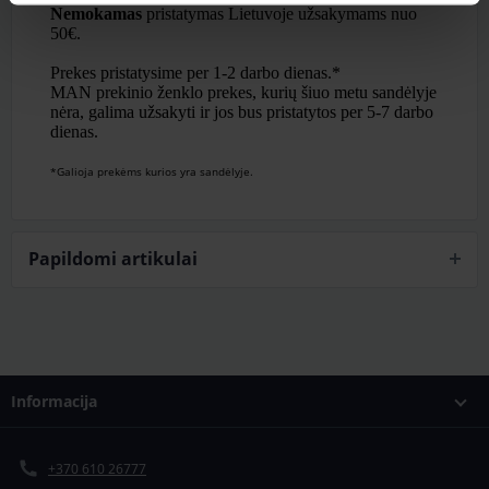
Nemokamas
pristatymas Lietuvoje užsakymams nuo
50€.
Prekes pristatysime per 1-2 darbo dienas.*
MAN prekinio ženklo prekes, kurių šiuo metu sandėlyje
nėra, galima užsakyti ir jos bus pristatytos per 5-7 darbo
dienas.
*Galioja prekėms kurios yra sandėlyje.
Papildomi artikulai
Informacija
+370 610 26777