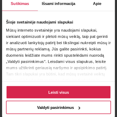
Sutikimas
Išsami informacija
Apie
Į krepšelį
Šioje svetainėje naudojami slapukai
Minimalus pirkimo kiekis 1
vnt.
Mūsų interneto svetainėje yra naudojami slapukai,
Pakuotės informacija 1
vnt.
siekiant optimizuoti ir plėtoti mūsų veiklą, taip pat gerinti
ir analizuoti lankytojų patirtį bei tikslingai nukreipti mūsų ir
Teirautis apie prekę
mūsų partnerių reklamą. Jūs galite pasirinkti, kokius
duomenis leidžiate mums rinkti spustelėdami nuorodą
Radai pigiau ?
„Valdyti pasirinkimus“. Leisdami visus slapukus, leisite
mums užtikrinti geriausią naršymo ir apsipirkimo patirtį.
Tam tikri slapukai yra būtini, kad mūsų svetainė veiktų
tinkamai ir kad galėtumėte naudotis jos funkcijomis.
Pristatymo sąlygos
Daugiau informacijos apie slapukus ir kaip mes juos
Leisti visus
naudojame galite rasti mūsų slapukų politikoje, taip pat
Atsiėmimas parduotuvėje
https://www.allaboutcookies.org/
Paruoštus užsakymus galite atsiimti pasirinktame
padalinyje nemokamai.
Valdyti pasirinkimus
Pristatymas pasirinktu adresu