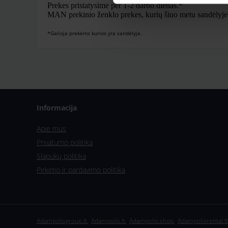
Prekes pristatysime per 1-2 darbo dienas.*
MAN prekinio ženklo prekes, kurių šiuo metu sandėlyje nė
*Galioja prekėms kurios yra sandėlyje.
Informacija
Apie mus
Privatumo politika
Slapukų politika
Pirkimo ir pardavimo politika
,
,
,
Adampolisgroup.lt
Adampolis.lt
Adampolis.shop
Adampolisrental.lt