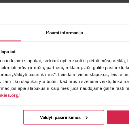
Į krepšelį
Minimalus pirkimo kiekis 1
vnt.
Išsami informacija
Pakuotės informacija 1
vnt.
slapukai
Teirautis apie prekę
Radai pig
naudojami slapukai, siekiant optimizuoti ir plėtoti mūsų veiklą, tai
ai nukreipti mūsų ir mūsų partnerių reklamą. Jūs galite pasirinkti,
rodą „Valdyti pasirinkimus“. Leisdami visus slapukus, leisite mu
į. Tam tikri slapukai yra būtini, kad mūsų svetainė veiktų tinkama
rmacijos apie slapukus ir kaip mes juos naudojame galite rasti mū
kies.org/
inyje nemokamai.
Valdyti pasirinkimus
€.