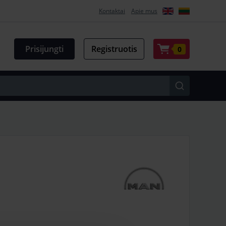
Kontaktai
Apie mus
Prisijungti
Registruotis
0