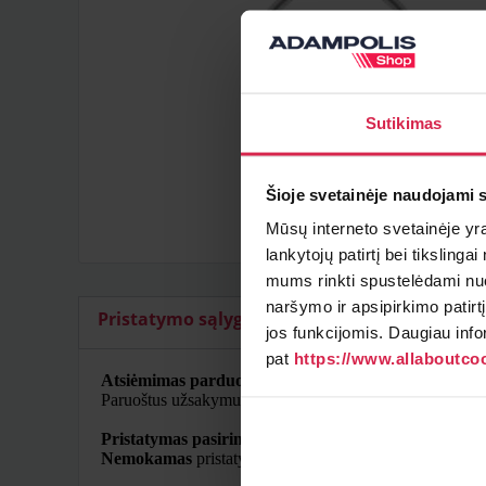
Sutikimas
Šioje svetainėje naudojami 
Mūsų interneto svetainėje yra 
lankytojų patirtį bei tiksling
mums rinkti spustelėdami nuo
naršymo ir apsipirkimo patirt
Pristatymo sąlygos
Papildomi artikulai
jos funkcijomis. Daugiau info
pat
https://www.allaboutcoo
Atsiėmimas parduotuvėje
Paruoštus užsakymus galite atsiimti pasirinktame padal
Pristatymas pasirinktu adresu
Nemokamas
pristatymas Lietuvoje užsakymams nuo 50