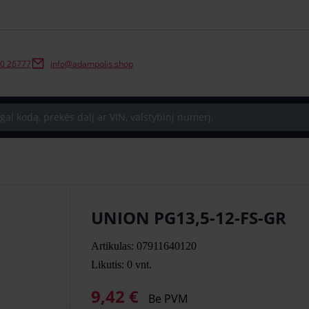
0 26777
info@adampolis.shop
UNION PG13,5-12-FS-GR
Artikulas: 07911640120
Likutis: 0
vnt.
9,42 €
Be PVM