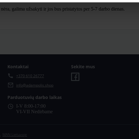
ra, galima užsakyti ir jos bus pristatytos per 5-7 darbo dienas.
Kontaktai
Sekite mus
+370 610 26777
info@adampolis.shop
Parduotuvių darbo laikas
I-V 8:00-17:00
VI-VII Nedirbame
,
MAN Lietuvoje