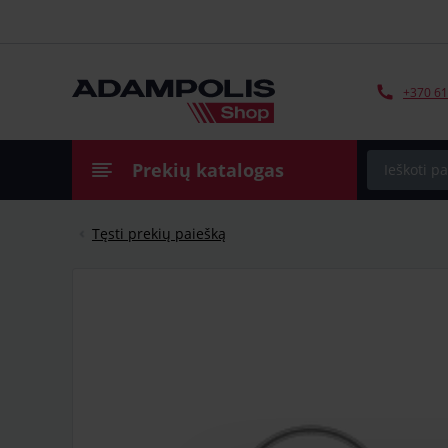
+370 61
Prekių katalogas
Tęsti prekių paiešką