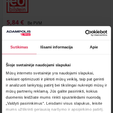
5,84 €
Be PVM
Sutikimas
Išsami informacija
Apie
Į krepšelį
Minimalus pirkimo kiekis 1
vnt.
Šioje svetainėje naudojami slapukai
Pakuotės informacija 1
vnt.
Mūsų interneto svetainėje yra naudojami slapukai,
siekiant optimizuoti ir plėtoti mūsų veiklą, taip pat gerinti
Teirautis apie prekę
ir analizuoti lankytojų patirtį bei tikslingai nukreipti mūsų ir
mūsų partnerių reklamą. Jūs galite pasirinkti, kokius
Radai pigiau ?
duomenis leidžiate mums rinkti spustelėdami nuorodą
„Valdyti pasirinkimus“. Leisdami visus slapukus, leisite
mums užtikrinti geriausią naršymo ir apsipirkimo patirtį.