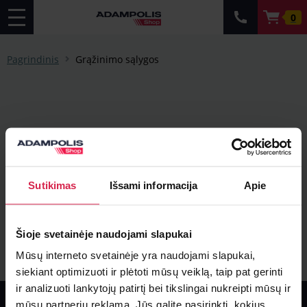
0
Pagrindinis
Grąžinimo sąlygos
Sutikimas
Išsami informacija
Apie
Šioje svetainėje naudojami slapukai
Mūsų interneto svetainėje yra naudojami slapukai,
siekiant optimizuoti ir plėtoti mūsų veiklą, taip pat gerinti
ir analizuoti lankytojų patirtį bei tikslingai nukreipti mūsų ir
Informacija
mūsų partnerių reklamą. Jūs galite pasirinkti, kokius