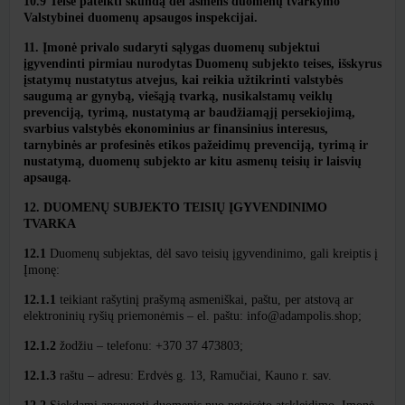
10.9 Teisė pateikti skundą dėl asmens duomenų tvarkymo
Valstybinei duomenų apsaugos inspekcijai.
11.
Įmonė privalo sudaryti sąlygas duomenų subjektui
įgyvendinti pirmiau nurodytas Duomenų subjekto teises, išskyrus
įstatymų nustatytus atvejus, kai reikia užtikrinti valstybės
saugumą ar gynybą, viešąją tvarką, nusikalstamų veiklų
prevenciją, tyrimą, nustatymą ar baudžiamąjį persekiojimą,
svarbius valstybės ekonominius ar finansinius interesus,
tarnybinės ar profesinės etikos pažeidimų prevenciją, tyrimą ir
nustatymą, duomenų subjekto ar kitu asmenų teisių ir laisvių
apsaugą.
12. DUOMENŲ SUBJEKTO TEISIŲ ĮGYVENDINIMO
TVARKA
12.1
Duomenų subjektas, dėl savo teisių įgyvendinimo, gali kreiptis į
Įmonę:
12.1.1
teikiant rašytinį prašymą asmeniškai, paštu, per atstovą ar
elektroninių ryšių priemonėmis – el. paštu: info@adampolis.shop;
12.1.2
žodžiu – telefonu: +370 37 473803;
12.1.3
raštu – adresu: Erdvės g. 13, Ramučiai, Kauno r. sav.