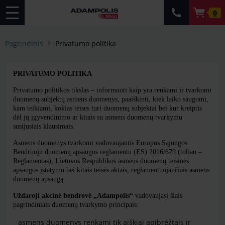
0
Pagrindinis
Privatumo politika
PRIVATUMO POLITIKA
Privatumo politikos tikslas – informuoti kaip yra renkami ir tvarkomi
duomenų subjektų asmens duomenys, paaiškinti, kiek laiko saugomi,
kam teikiami, kokias teises turi duomenų subjektai bei kur kreiptis
dėl jų įgyvendinimo ar kitais su asmens duomenų tvarkymu
susijusiais klausimais.
Asmens duomenys tvarkomi vadovaujantis Europos Sąjungos
Bendruoju duomenų apsaugos reglamentu (ES) 2016/679 (toliau –
Reglamentas), Lietuvos Respublikos asmens duomenų teisinės
apsaugos įstatymu bei kitais teisės aktais, reglamentuojančiais asmens
duomenų apsaugą.
Uždaroji akcinė bendrovė „Adampolis“
vadovaujasi šiais
pagrindiniais duomenų tvarkymo principais:
asmens duomenys renkami tik aiškiai apibrėžtais ir