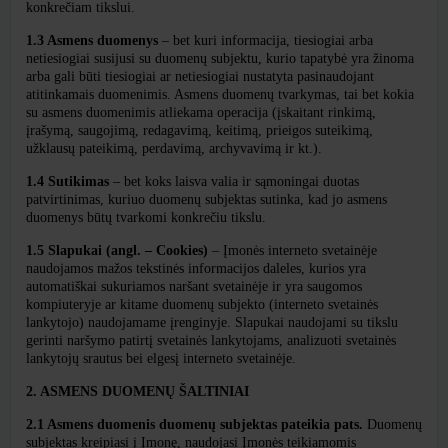
konkrečiam tikslui.
1.3 Asmens duomenys
– bet kuri informacija, tiesiogiai arba
netiesiogiai susijusi su duomenų subjektu, kurio tapatybė yra žinoma
arba gali būti tiesiogiai ar netiesiogiai nustatyta pasinaudojant
atitinkamais duomenimis. Asmens duomenų tvarkymas, tai bet kokia
su asmens duomenimis atliekama operacija (įskaitant rinkimą,
įrašymą, saugojimą, redagavimą, keitimą, prieigos suteikimą,
užklausų pateikimą, perdavimą, archyvavimą ir kt.).
1.4 Sutikimas
– bet koks laisva valia ir sąmoningai duotas
patvirtinimas, kuriuo duomenų subjektas sutinka, kad jo asmens
duomenys būtų tvarkomi konkrečiu tikslu.
1.5 Slapukai (angl. – Cookies)
–
Įmonės interneto svetainėje
naudojamos mažos tekstinės informacijos daleles, kurios yra
automatiškai sukuriamos naršant svetainėje ir yra saugomos
kompiuteryje ar kitame duomenų subjekto (interneto svetainės
lankytojo) naudojamame įrenginyje. Slapukai naudojami su tikslu
gerinti naršymo patirtį svetainės lankytojams, analizuoti svetainės
lankytojų srautus bei elgesį interneto svetainėje.
2. ASMENS DUOMENŲ ŠALTINIAI
2.1 Asmens duomenis duomenų subjektas pateikia pats.
Duomenų
subjektas
kreipiasi į Įmonę, naudojasi Įmonės teikiamomis