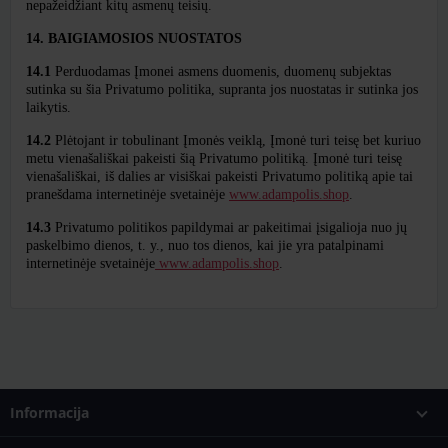
nepažeidžiant kitų asmenų teisių.
14. BAIGIAMOSIOS NUOSTATOS
14.1
Perduodamas Įmonei asmens duomenis, duomenų subjektas
sutinka su šia Privatumo politika, supranta jos nuostatas ir sutinka jos
laikytis.
14.2
Plėtojant ir tobulinant Įmonės veiklą, Įmonė turi teisę bet kuriuo
metu vienašališkai pakeisti šią Privatumo politiką. Įmonė turi teisę
vienašališkai, iš dalies ar visiškai pakeisti Privatumo politiką apie tai
pranešdama internetinėje svetainėje
www.adampolis.shop
.
14.3
Privatumo politikos papildymai ar pakeitimai įsigalioja nuo jų
paskelbimo dienos, t. y., nuo tos dienos, kai jie yra patalpinami
internetinėje svetainėje
www.adampolis.shop
.
Informacija