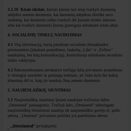
​​​​​​​3.2.10
Kitais tikslais
, kuriais Įmonė turi teisę tvarkyti duomenų
subjekto asmens duomenis, kai duomenų subjektas išreiškė savo
sutikimą, kai duomenis reikia tvarkyti dėl Įmonės teisėto intereso
arba kai tvarkyti duomenis Įmonę įpareigoja atitinkami teisės aktai.
4. SOCIALINIŲ TINKLŲ NAUDOJIMAS
4.1
Visą informaciją, kurią pateikiate socialinės žiniasklaidos
priemonėmis (įskaitant pranešimus, laukelių „Like“ ir „Follow“
naudojimą, bei kitą komunikaciją), kontroliuoja atitinkamo socialinio
tinklo valdytojas.
4.2
Rekomenduojame perskaityti trečiųjų šalių privatumo pranešimus
ir tiesiogiai susisiekti su paslaugų teikėjais, jei Jums kyla bet kokių
klausimų dėl to, kaip jie naudoja Jūsų asmens duomenis
5. NAUJIENLAIŠKIŲ SIUNTIMAS
5.1
Naujienlaiškių siuntimui Įmonė naudojasi trečiosios šalies
„Omnisend“ paslaugomis. Trečioji šalis „Omnisend“ sėkmingam
naujienlaiškių išsiuntimui naudoja tik naujienlaiškio gavėjo el. pašto
adresą. „Omnisen“ privatumo politika yra pateikiama adresu:
„Omnisend“
privatumo