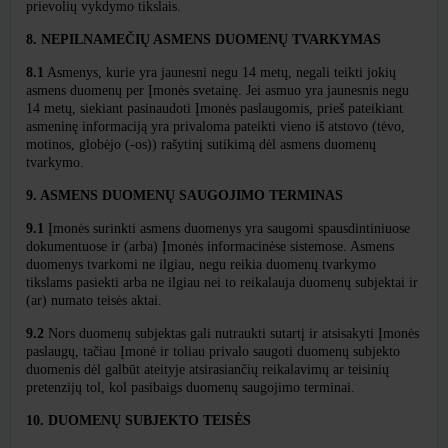
prievolių vykdymo tikslais.
8. NEPILNAMEČIŲ ASMENS DUOMENŲ TVARKYMAS
8.1
Asmenys, kurie yra jaunesni negu 14 metų, negali teikti jokių
asmens duomenų per Įmonės svetainę. Jei asmuo yra jaunesnis negu
14 metų, siekiant pasinaudoti Įmonės paslaugomis, prieš pateikiant
asmeninę informaciją yra privaloma pateikti vieno iš atstovo (tėvo,
motinos, globėjo (-os)) rašytinį sutikimą dėl asmens duomenų
tvarkymo.
9. ASMENS DUOMENŲ SAUGOJIMO TERMINAS
9.1
Įmonės surinkti asmens duomenys yra saugomi spausdintiniuose
dokumentuose ir (arba) Įmonės informacinėse sistemose. Asmens
duomenys tvarkomi ne ilgiau, negu reikia duomenų tvarkymo
tikslams pasiekti arba ne ilgiau nei to reikalauja duomenų subjektai ir
(ar) numato teisės aktai.
9.2
Nors duomenų subjektas gali nutraukti sutartį ir atsisakyti Įmonės
paslaugų, tačiau Įmonė ir toliau privalo saugoti duomenų subjekto
duomenis dėl galbūt ateityje atsirasiančių reikalavimų ar teisinių
pretenzijų tol, kol pasibaigs duomenų saugojimo terminai.
10. DUOMENŲ SUBJEKTO TEISĖS