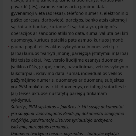
pavardė (-ės), asmens kodas arba gimimo data,
gyvenamoji vieta (adresas), telefono numeris, elektroninio
pašto adresas, darbovietė, pareigos, banko atsiskaitomoji
sąskaita ir bankas, kuriame ši sąskaita yra, piniginės
operacijos ar sandorio atlikimo data, suma, valiuta bei kiti
duomenys, kuriuos pateikia pats asmuo, kuriuos Įmonė
gauna pagal teisės aktus vykdydama Įmonės veiklą ir
(arba) kuriuos tvarkyti Įmonę įpareigoja įstatymai ir (arba)
kiti teisės aktai. Pvz. verslo liudijime esantys duomenys
(veiklos rūšis, grupė, kodas, pavadinimas, veiklos vykdymo
laikotarpiai, išdavimo data, suma), individualios veiklos
pažymėjimo numeris, duomenys ar duomenų subjektas
yra PVM mokėtojas ir kt. duomenys, reikalingi sutarties ir
(ar) teisės aktuose nustatytų pareigų tinkamam
vykdymui.
Sutartys, PVM sąskaitos – faktūros ir kiti susiję dokumentai
yra saugomi vadovaujantis Bendrųjų dokumentų saugojimo
rodyklėje, patvirtintoje Lietuvos vyriausiojo archyvaro
įsakymu, nurodytais terminais.
Duomenų tvarkymo teisinis pagrindas – būtinybė įvykdyti