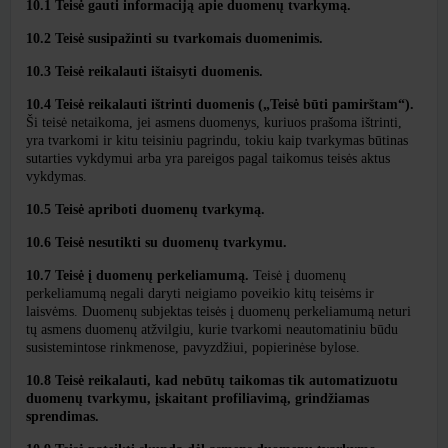
10.1 Teisė gauti informaciją apie duomenų tvarkymą.
10.2 Teisė susipažinti su tvarkomais duomenimis.
10.3 Teisė reikalauti ištaisyti duomenis.
10.4 Teisė reikalauti ištrinti duomenis („Teisė būti pamirštam“).
Ši teisė netaikoma, jei asmens duomenys, kuriuos prašoma ištrinti,
yra tvarkomi ir kitu teisiniu pagrindu, tokiu kaip tvarkymas būtinas
sutarties vykdymui arba yra pareigos pagal taikomus teisės aktus
vykdymas.
10.5 Teisė apriboti duomenų tvarkymą.
10.6 Teisė nesutikti su duomenų tvarkymu.
10.7 Teisė į duomenų perkeliamumą.
Teisė į duomenų
perkeliamumą negali daryti neigiamo poveikio kitų teisėms ir
laisvėms. Duomenų subjektas teisės į duomenų perkeliamumą neturi
tų asmens duomenų atžvilgiu, kurie tvarkomi neautomatiniu būdu
susistemintose rinkmenose, pavyzdžiui, popierinėse bylose.
10.8 Teisė reikalauti, kad nebūtų taikomas tik automatizuotu
duomenų tvarkymu, įskaitant profiliavimą, grindžiamas
sprendimas.