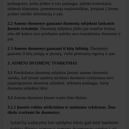
paslaugomis, perka prekes ir (ar) paslaugas, palieka komentarus,
užduoda klausimus, prenumeruoja naujienlaiškius, kreipiasi į Įmonę
prašant suteikti informaciją ir pan.
2.2 Asmens duomenys gaunami duomenų subjektui lankantis
Įmonės
svetainėje.
Duomenų subjektas pildo joje esančias formas
arba dėl kokios nors priežasties palieka savo kontaktinius duomenis ir
pan.
2.3 Asmens duomenys gaunami iš kitų šaltinių.
Duomenys
gaunami iš kitų įstaigų ar įmonių, viešai prieinamų registrų ir pan.
3. ASMENS DUOMENŲ TVARKYMAS
3.1
Pateikdamas duomenų subjektas Įmonei asmens duomenis
sutinka, kad Įmonė naudotų surinktus duomenis vykdydama savo
įsipareigojimus duomenų subjektui, teikdama paslaugas, kurių
duomenų subjektas tikisi.
3.2
Asmens duomenis Įmonė tvarko šiais tikslais:
3.2.1 Įmonės veiklos užtikrinimo ir tęstinumo vykdymas. Šiuo
tikslu tvarkomi šie duomenys:
Sutarčių sudarymo bei vykdymo tikslu gali būti tvarkomi
tiekėjų (fizinių asmenų) asmens duomenys: vardas (-ai),