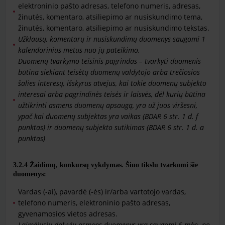
elektroninio pašto adresas, telefono numeris, adresas,
žinutės, komentaro, atsiliepimo ar nusiskundimo tema,
žinutės, komentaro, atsiliepimo ar nusiskundimo tekstas.
Užklausų, komentarų ir nusiskundimų duomenys saugomi 1
kalendorinius metus nuo jų pateikimo.
Duomenų tvarkymo teisinis pagrindas – tvarkyti duomenis
būtina siekiant teisėtų duomenų valdytojo arba trečiosios
šalies interesų, išskyrus atvejus, kai tokie duomenų subjekto
interesai arba pagrindinės teisės ir laisvės, dėl kurių būtina
užtikrinti asmens duomenų apsaugą, yra už juos viršesni,
ypač kai duomenų subjektas yra vaikas (BDAR 6 str. 1 d. f
punktas) ir duomenų subjekto sutikimas (BDAR 6 str. 1 d. a
punktas)
3.2.4
Žaidimų, konkursų vykdymas. Šiuo tikslu tvarkomi šie
duomenys:
Vardas (-ai), pavardė (-ės) ir/arba vartotojo vardas,
telefono numeris, elektroninio pašto adresas,
gyvenamosios vietos adresas.
Laimėjusių dalyvių asmens duomenys yra saugomi 6 mėn. po