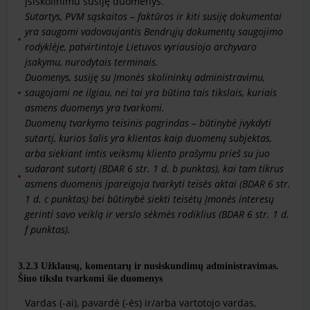
įsiskolinimu susiję duomenys.
Sutartys, PVM sąskaitos – faktūros ir kiti susiję dokumentai
yra saugomi vadovaujantis Bendrųjų dokumentų saugojimo
rodyklėje, patvirtintoje Lietuvos vyriausiojo archyvaro
įsakymu, nurodytais terminais.
Duomenys, susiję su Įmonės skolininkų administravimu,
saugojami ne ilgiau, nei tai yra būtina tais tikslais, kuriais
asmens duomenys yra tvarkomi.
Duomenų tvarkymo teisinis pagrindas – būtinybė įvykdyti
sutartį, kurios šalis yra klientas kaip duomenų subjektas,
arba siekiant imtis veiksmų kliento prašymu prieš su juo
sudarant sutartį (BDAR 6 str. 1 d. b punktas), kai tam tikrus
asmens duomenis įpareigoja tvarkyti teisės aktai (BDAR 6 str.
1 d. c punktas) bei būtinybė siekti teisėtų Įmonės interesų
gerinti savo veiklą ir verslo sėkmės rodiklius (BDAR 6 str. 1 d.
f punktas).
3.2.3
Užklausų, komentarų ir nusiskundimų administravimas.
Šiuo tikslu tvarkomi šie duomenys
Vardas (-ai), pavardė (-ės) ir/arba vartotojo vardas,