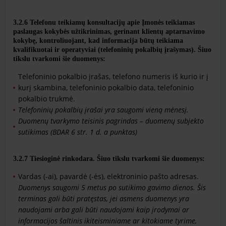
​​​​​​​3.2.6 Telefonu teikiamų konsultacijų apie Įmonės
teikiamas
paslaugas kokybės užtikrinimas, gerinant klientų aptarnavimo
kokybę, kontroliuojant, kad informacija būtų teikiama
kvalifikuotai ir operatyviai (telefoninių pokalbių įrašymas). Šiuo
tikslu tvarkomi šie duomenys:
Telefoninio pokalbio įrašas, telefono numeris iš kurio ir į
kurį skambina, telefoninio pokalbio data, telefoninio
pokalbio trukmė.
Telefoninių pokalbių įrašai yra saugomi vieną mėnesį.
Duomenų tvarkymo teisinis pagrindas – duomenų subjekto
sutikimas (BDAR 6 str. 1 d. a punktas)
​​​​​​​​​​​​​​3.2.7
Tiesioginė rinkodara. Šiuo tikslu tvarkomi šie duomenys:
Vardas (-ai), pavardė (-ės), elektroninio pašto adresas.
Duomenys saugomi 5 metus po sutikimo gavimo dienos. Šis
terminas gali būti pratęstas, jei asmens duomenys yra
naudojami arba gali būti naudojami kaip įrodymai ar
informacijos šaltinis ikiteisminiame ar kitokiame tyrime,