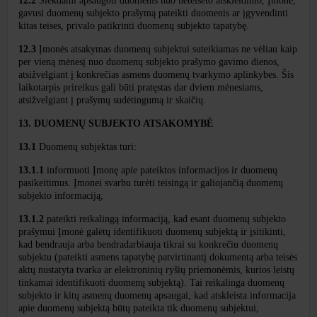
12.2
Siekdami apsaugoti duomenis nuo neteisėto atskleidimo, Įmonė,
gavusi duomenų subjekto prašymą pateikti duomenis ar įgyvendinti
kitas teises, privalo patikrinti duomenų subjekto tapatybę.
12.3
Įmonės atsakymas duomenų subjektui suteikiamas ne vėliau kaip
per vieną mėnesį nuo duomenų subjekto
prašymo gavimo dienos,
atsižvelgiant į konkrečias asmens duomenų tvarkymo aplinkybes. Šis
laikotarpis prireikus gali būti pratęstas dar dviem mėnesiams,
atsižvelgiant į prašymų sudėtingumą ir skaičių.
13.
DUOMENŲ SUBJEKTO ATSAKOMYBĖ
13.1
Duomenų subjektas turi:
13.1.1
informuoti Įmonę apie pateiktos informacijos ir duomenų
pasikeitimus. Įmonei svarbu turėti teisingą ir galiojančią duomenų
subjekto informaciją;
13.1.2
pateikti reikalingą informaciją, kad esant duomenų subjekto
prašymui Įmonė galėtų identifikuoti duomenų subjektą ir įsitikinti,
kad bendrauja arba bendradarbiauja tikrai su konkrečiu duomenų
subjektu (pateikti asmens tapatybę patvirtinantį dokumentą arba teisės
aktų nustatyta tvarka ar elektroninių ryšių priemonėmis, kurios leistų
tinkamai identifikuoti duomenų subjektą). Tai reikalinga duomenų
subjekto ir kitų asmenų duomenų apsaugai, kad atskleista informacija
apie duomenų subjektą būtų pateikta tik duomenų subjektui,