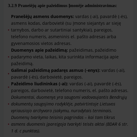
​​​​​​​​​​​​​​3.2.9
Pranešėjų apie pažeidimus Įmonėje administravimas:
Pranešėjų asmens duomenys:
vardas (-ai), pavardė (-ės),
asmens kodas, darbovietė (su Įmone siejantys ar sieję
tarnybos, darbo ar sutartiniai santykiai), pareigos,
telefono numeris, asmeninis el. pašto adresas arba
gyvenamosios vietos adresas.
Duomenys apie pažeidimą:
pažeidimas, pažeidimo
padarymo vieta, laikas, kita surinkta informacija apie
pažeidimą.
Galimai pažeidimą padaręs asmuo (-enys):
vardas (-ai),
pavardė (-ės), darbovietė, pareigos.
Pažeidimo liudininkas (-ai):
vardas (-ai), pavardė (-ės),
pareigos, darbovietė, telefono numeris, el. pašto adresas.
Dokumentai, duomenys yra saugomi vadovaujantis Bendrųjų
dokumentų saugojimo rodyklėje, patvirtintoje Lietuvos
vyriausiojo archyvaro įsakymu, nurodytais terminais.
Duomenų tvarkymo teisinis pagrindas – kai tam tikrus
asmens duomenis įpareigoja tvarkyti teisės aktai (BDAR 6 str.
1 d. c punktas).