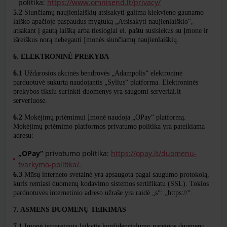
politika:
https://www.omnisend.lt/privacy/
5.2
Siunčiamų naujienlaiškių atsisakyti galima kiekvieno gaunamo
laiško apačioje paspaudus mygtuką „Atsisakyti naujienlaiškio“,
atsakant į gautą laišką arba tiesiogiai el. paštu susisiekus su Įmone ir
išreiškus norą nebegauti Įmonės siunčiamų naujienlaiškių.
6. ELEKTRONINĖ PREKYBA
6.1
Uždarosios akcinės bendrovės „Adampolis“ elektroninė
parduotuvė sukurta naudojantis „Sylius“ platforma.
Elektroninės
prekybos tikslu surinkti duomenys yra saugomi serveriai.lt
serveriuose.
6.2
Mokėjimų priėmimui Įmonė naudoja „OPay“ platformą.
Mokėjimų priėmimo platformos privatumo politika yra pateikiama
adresu:
„OPay“
privatumo politika:
https://opay.lt/duomenu-
tvarkymo-politika/
.
6.3
Mūsų interneto svetainė yra apsaugota pagal saugumo protokolą,
kuris remiasi duomenų kodavimo sistemos sertifikatu (SSL). Tokios
parduotuvės internetinio adreso užraše yra raidė „s“: „https://“.
7. ASMENS DUOMENŲ TEIKIMAS
7.1
Įmonė įsipareigoja laikytis konfidencialumo pareigos duomenų