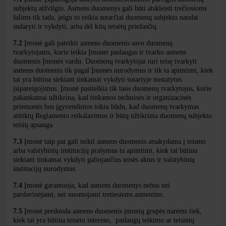
subjektų atžvilgiu. Asmens duomenys gali būti atskleisti trečiosioms
šalims tik tada, jeigu to reikia sutarčiai duomenų subjekto naudai
sudaryti ir vykdyti, arba dėl kitų teisėtų priežasčių.
7.2
Įmonė gali pateikti asmens duomenis savo duomenų
tvarkytojams, kurie teikia Įmonei paslaugas ir tvarko asmens
duomenis Įmonės vardu. Duomenų tvarkytojai turi teisę tvarkyti
asmens duomenis tik pagal Įmonės nurodymus ir tik ta apimtimi, kiek
tai yra būtina siekiant tinkamai vykdyti sutartyje nustatytus
įsipareigojimus. Įmonė pasitelkia tik tuos duomenų tvarkytojus, kurie
pakankamai užtikrina, kad tinkamos techninės ir organizacinės
priemonės bus įgyvendintos tokiu būdu, kad duomenų tvarkymas
atitiktų Reglamento reikalavimus ir būtų užtikrinta duomenų subjekto
teisių apsauga.
7.3
Įmonė taip pat gali teikti asmens duomenis atsakydama į teismo
arba valstybinių institucijų prašymus ta apimtimi, kiek tai būtina
siekiant tinkamai vykdyti galiojančius teisės aktus ir valstybinių
institucijų nurodymus.
7.4
Įmonė garantuoja, kad asmens duomenys nebus nei
pardavinėjami, nei nuomojami tretiesiems asmenims.
7.5
Įmonė perduoda asmens duomenis įmonių grupės narėms tiek,
kiek tai yra būtina teisėto intereso, paslaugų teikimo ar teisinių