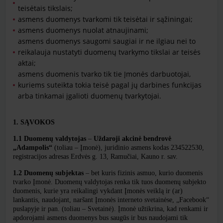
teisėtais tikslais;
asmens duomenys tvarkomi tik teisėtai ir sąžiningai;
asmens duomenys nuolat atnaujinami;
asmens duomenys saugomi saugiai ir ne ilgiau nei to
reikalauja nustatyti duomenų tvarkymo tikslai ar teisės
aktai;
asmens duomenis tvarko tik tie Įmonės darbuotojai,
kuriems suteikta tokia teisė pagal jų darbines funkcijas
arba tinkamai įgalioti duomenų tvarkytojai.
1. SĄVOKOS
1.1 Duomenų valdytojas
–
Uždaroji akcinė bendrovė
„Adampolis“
(toliau – Įmonė), juridinio asmens kodas 234522530,
registracijos adresas Erdvės g. 13, Ramučiai, Kauno r. sav.
1.2 Duomenų subjektas
– bet kuris fizinis asmuo, kurio duomenis
tvarko Įmonė. Duomenų valdytojas renka tik tuos duomenų subjekto
duomenis, kurie yra reikalingi vykdant Įmonės veiklą ir (ar)
lankantis, naudojant, naršant Įmonės interneto svetainėse, „Facebook“
puslapyje ir pan. (toliau – Svetainė). Įmonė užtikrina, kad renkami ir
apdorojami asmens duomenys bus saugūs ir bus naudojami tik