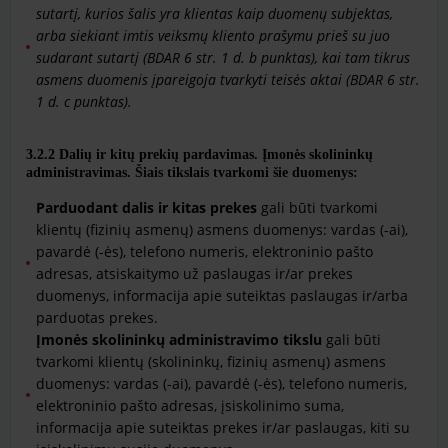
sutartį, kurios šalis yra klientas kaip duomenų subjektas,
arba siekiant imtis veiksmų kliento prašymu prieš su juo
sudarant sutartį (BDAR 6 str. 1 d. b punktas), kai tam tikrus
asmens duomenis įpareigoja tvarkyti teisės aktai (BDAR 6 str.
1 d. c punktas).
3.2.2
Dalių ir kitų prekių pardavimas. Įmonės skolininkų
administravimas. Šiais tikslais tvarkomi šie duomenys:
Parduodant dalis ir kitas prekes
gali būti tvarkomi
klientų (fizinių asmenų) asmens duomenys: vardas (-ai),
pavardė (-ės), telefono numeris, elektroninio pašto
adresas, atsiskaitymo už paslaugas ir/ar prekes
duomenys, informacija apie suteiktas paslaugas ir/arba
parduotas prekes.
Įmonės skolininkų administravimo tikslu
gali būti
tvarkomi klientų (skolininkų, fizinių asmenų) asmens
duomenys: vardas (-ai), pavardė (-ės), telefono numeris,
elektroninio pašto adresas, įsiskolinimo suma,
informacija apie suteiktas prekes ir/ar paslaugas, kiti su