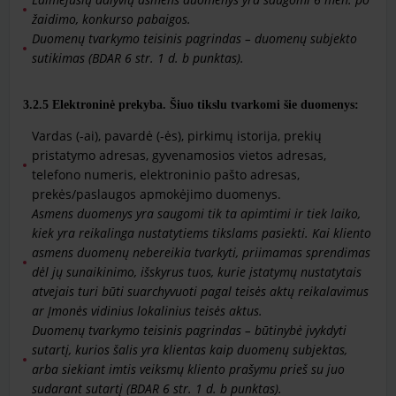
žaidimo, konkurso pabaigos.
Duomenų tvarkymo teisinis pagrindas – duomenų subjekto
sutikimas (BDAR 6 str. 1 d. b punktas).
3.2.5
Elektroninė prekyba. Šiuo tikslu tvarkomi šie duomenys:
Vardas (-ai), pavardė (-ės), pirkimų istorija, prekių
pristatymo adresas, gyvenamosios vietos adresas,
telefono numeris, elektroninio pašto adresas,
prekės/paslaugos apmokėjimo duomenys.
Asmens duomenys yra saugomi tik ta apimtimi ir tiek laiko,
kiek yra reikalinga nustatytiems tikslams pasiekti. Kai kliento
asmens duomenų nebereikia tvarkyti, priimamas sprendimas
dėl jų sunaikinimo, išskyrus tuos, kurie įstatymų nustatytais
atvejais turi būti suarchyvuoti pagal teisės aktų reikalavimus
ar Įmonės vidinius lokalinius teisės aktus.
Duomenų tvarkymo teisinis pagrindas – būtinybė įvykdyti
sutartį, kurios šalis yra klientas kaip duomenų subjektas,
arba siekiant imtis veiksmų kliento prašymu prieš su juo
sudarant sutartį (BDAR 6 str. 1 d. b punktas).